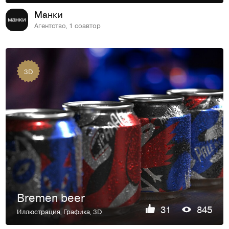
Манки
Агентство, 1 соавтор
3D
Bremen beer
31
845
Иллюстрация
,
Графика
,
3D