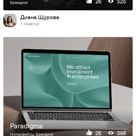
26
525
Брендинг
Диана Щурова
1 соавтор
Paradigma
26
398
Интерфейсы
,
Брендинг