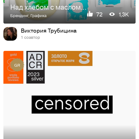
Над хлебом с маслом. Ребрендинг упаковки сыра•
72
1,3K
Брендинг
,
Графика
Виктория Трубицина
1 соавтор
GR