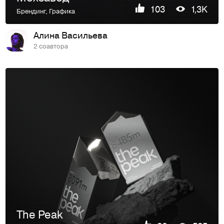
103
1,3K
Брендинг
,
Графика
Алина Васильева
2 соавтора
The Peak