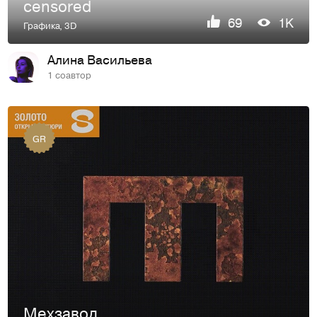
censored
69
1K
Графика
,
3D
Алина Васильева
1 соавтор
GR
Мехзавод