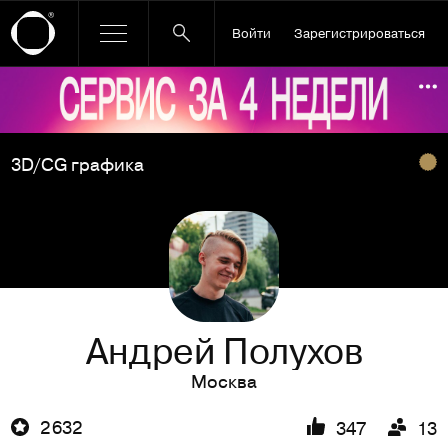
Войти
Зарегистрироваться
Ссылка баннера
По
3D/CG графика
Андрей Полухов
Москва
2 632
347
13