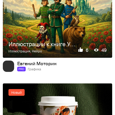
Иллюстрации к книге Урфин Джюс и его деревянные солдаты
6
49
Иллюстрация
,
Нейро
Евгений Моторин
Графика
PRO
Новый