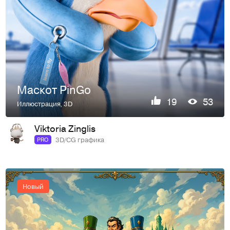
Маскот PinGo
19
53
Иллюстрация
,
3D
Viktoria Zinglis
3D/CG графика
PRO
Новый