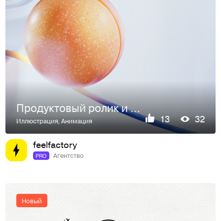
Продуктовый ролик и серия ключевых 3D-визуалов
13
32
Иллюстрация
,
Анимация
feelfactory
Агентство
PRO
Новый