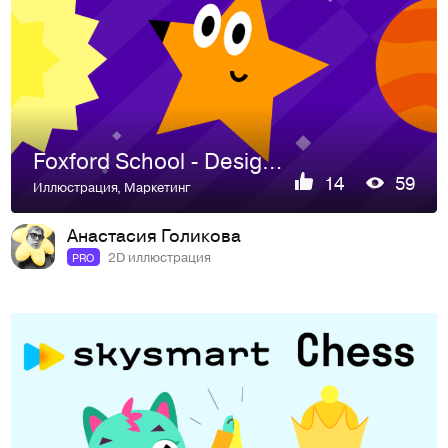
Foxford School - Design and illustrations
14
59
Иллюстрация
,
Маркетинг
Анастасия Голикова
2D иллюстрация
PRO