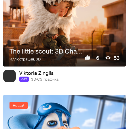
The little scout: 3D Character
16
53
Иллюстрация
,
3D
Viktoria Zinglis
3D/CG графика
PRO
Новый