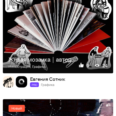
Живая мозаика | авторская книга
9
24
Иллюстрация
,
Графика
Евгения Сотник
Графика
PRO
Новый