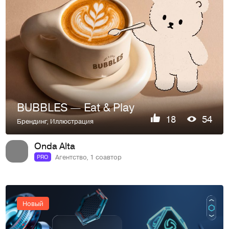
BUBBLES — Eat & Play
18
54
Брендинг
,
Иллюстрация
Onda Alta
Агентство, 1 соавтор
PRO
Новый