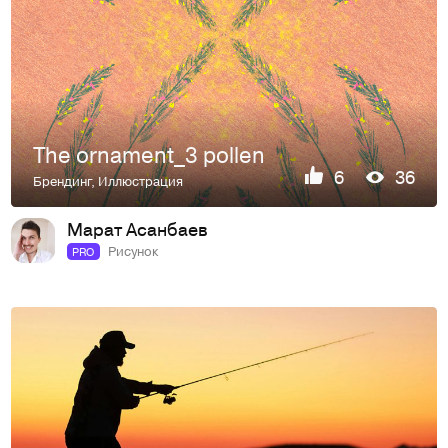
The ornament_3 pollen
6
36
Брендинг
,
Иллюстрация
Марат Асанбаев
Рисунок
PRO