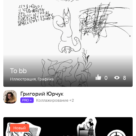
To bb
0
8
Иллюстрация
,
Графика
Григорий Юрчук
Коллажирование +2
PRO +
Новый