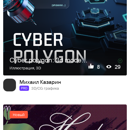
Cyber polygon: 3d modeling, lookdev, compositing
8
29
Иллюстрация
,
3D
Михаил Казарин
3D/CG графика
PRO
Новый