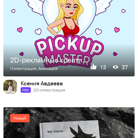
2D-рекламные креативы для игры Pickup Master
13
37
Иллюстрация
,
Анимация
Ксения Авдеева
2D иллюстрация
PRO
Новый