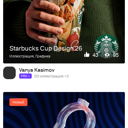
Starbucks Cup Design'26
43
95
Иллюстрация
,
Графика
Vanya Kasimov
2D иллюстрация +2
PRO +
Новый