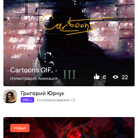
Cartoons GIF
6
22
Иллюстрация
,
Анимация
Григорий Юрчук
Коллажирование +2
PRO +
Новый