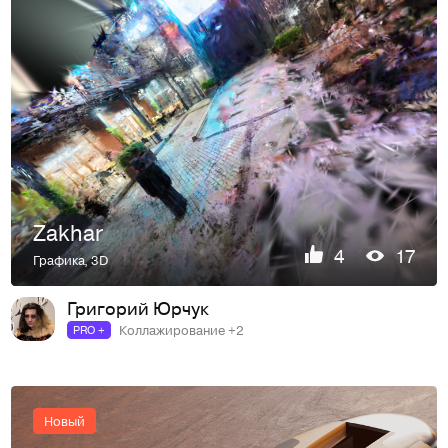
Zakhar
4
17
Графика
,
3D
Григорий Юрчук
Коллажирование +2
PRO +
Новый