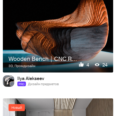
Wooden Bench | CNC Ready & CGI Visualization
4
24
3D
,
Промдизайн
Ilya Alekseev
Дизайн предметов
PRO
Новый