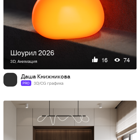
Шоурил 2026
16
74
3D
,
Анимация
Даша Книжникова
3D/CG графика
PRO