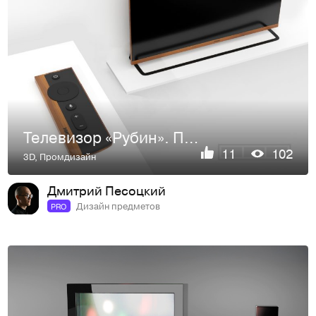
Телевизор «Рубин». Переосмысление.
11
102
3D
,
Промдизайн
Дмитрий Песоцкий
Дизайн предметов
PRO