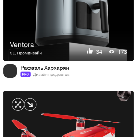
Ventora
34
173
3D
,
Промдизайн
Рафаэль Хархарян
Дизайн предметов
PRO