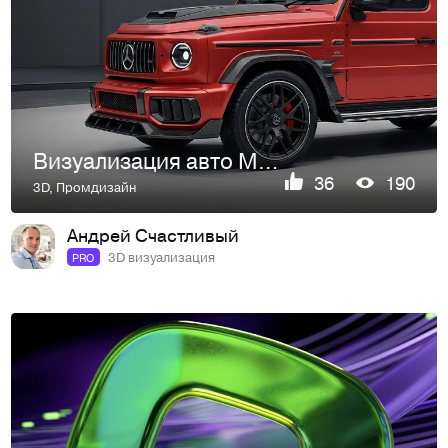
Визуализация авто Mercedes G-класс в тюнинге
36
190
3D
,
Промдизайн
Андрей Счастливый
3D визуализация
PRO