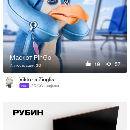
Маскот PinGo
19
57
Иллюстрация
,
3D
Viktoria Zinglis
3D/CG графика
PRO