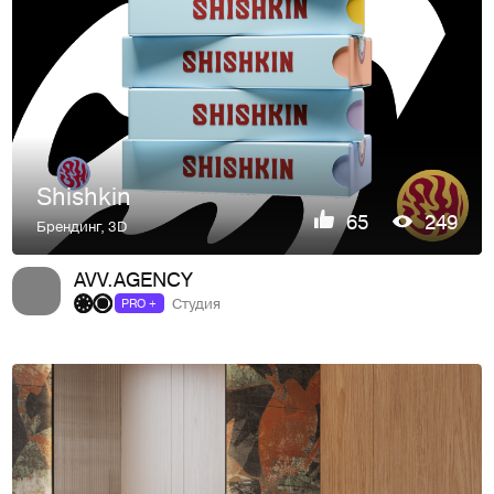
Shishkin
65
249
Брендинг
,
3D
AVV.AGENCY
Студия
PRO +