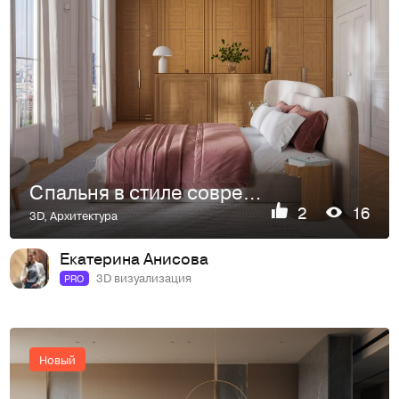
Спальня в стиле современная классика
2
16
3D
,
Архитектура
Екатерина Анисова
3D визуализация
PRO
Новый