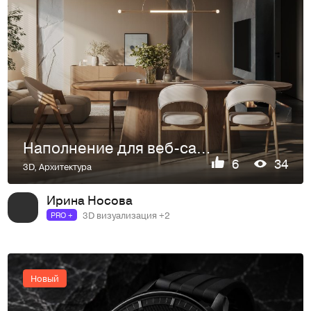
Наполнение для веб-сайта napili-li.ru Овальный обеденный стол ХОЛЬМ Дуб
6
34
3D
,
Архитектура
Ирина Носова
3D визуализация +2
PRO +
Новый