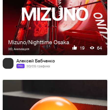
Mizuno/Nighttime Osaka
19
64
3D
,
Анимация
Алексей Бабченко
3D/CG графика
PRO