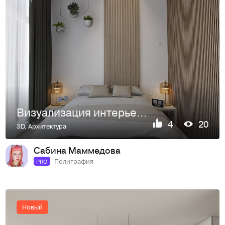
Визуализация интерьера комнаты
4
20
3D
,
Архитектура
Сабина Маммедова
Полиграфия
PRO
Новый