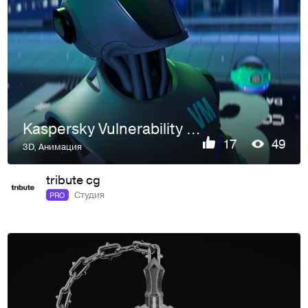
Kaspersky Vulnerability Management
17
49
3D
,
Анимация
tribute cg
Студия
PRO