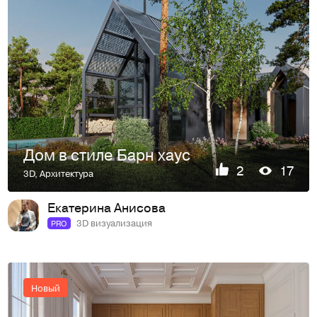
Дом в стиле Барн хаус
2
17
3D
,
Архитектура
Екатерина Анисова
3D визуализация
PRO
Новый