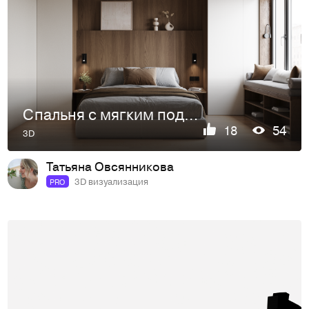
Спальня с мягким подоконником
18
54
3D
Татьяна Овсянникова
3D визуализация
PRO