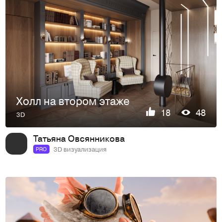
Холл на втором этаже
18
48
3D
Татьяна Овсянникова
3D визуализация
PRO