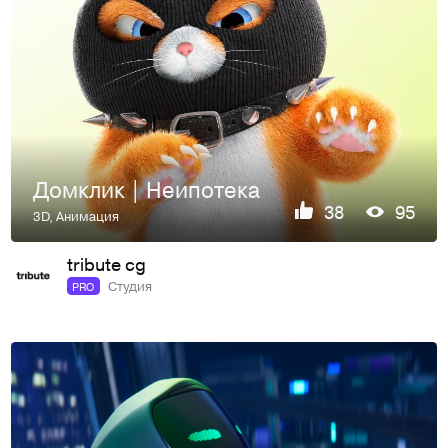
Домклик | Неипотека
38
95
3D
,
Анимация
tribute cg
Студия
PRO