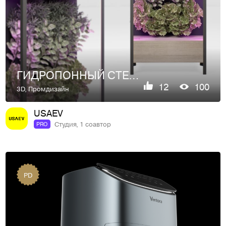
ГИДРОПОННЫЙ СТЕЛЛАЖ | 2023
12
100
3D
,
Промдизайн
USAEV
Студия, 1 соавтор
PRO
PD