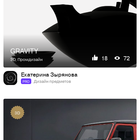
GRAVITY
18
72
3D
,
Промдизайн
Екатерина Зырянова
Дизайн предметов
PRO
3D