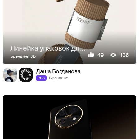
Линейка упаковок для ароматизации вязаных изделий
49
136
Брендинг
,
3D
Даша Богданова
Брендинг
PRO