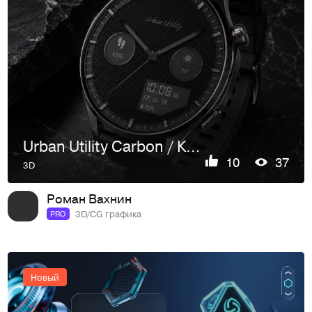
Urban Utility Carbon / Концепт watch face для HUAWE
10
37
3D
Роман Вахнин
3D/CG графика
PRO
Новый