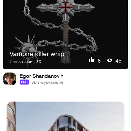
Vampire killer whip
8
45
Иллюстрация
,
3D
Egor Shandanovin
3D визуализация
PRO