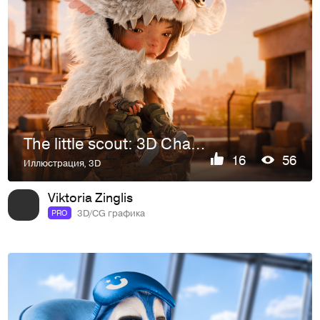
The little scout: 3D Character
16
56
Иллюстрация
,
3D
Viktoria Zinglis
3D/CG графика
PRO