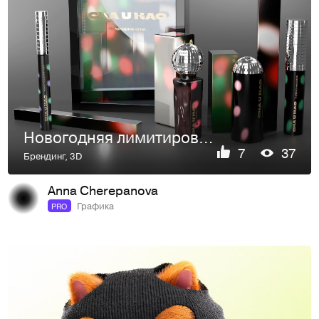
Новогодняя лимитированная серия косметики
7
37
Брендинг
,
3D
Anna Cherepanova
Графика
PRO