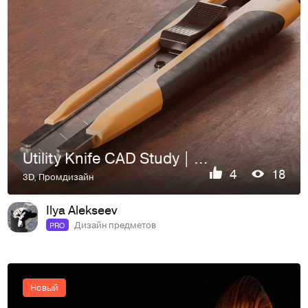
Utility Knife CAD Study | Modeling & CGI Rendering
4
18
3D
,
Промдизайн
Ilya Alekseev
Дизайн предметов
PRO
Новый