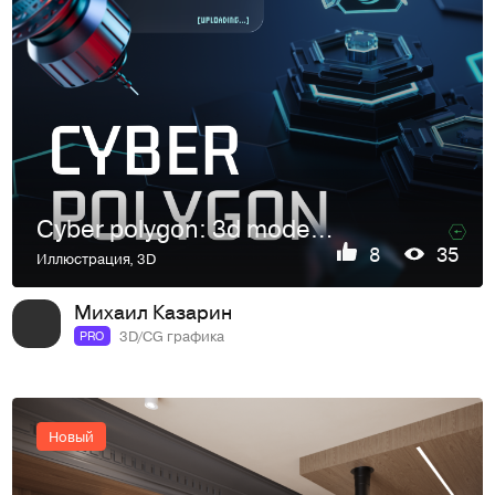
Cyber polygon: 3d modeling, lookdev, compositing
8
35
Иллюстрация
,
3D
Михаил Казарин
3D/CG графика
PRO
Новый