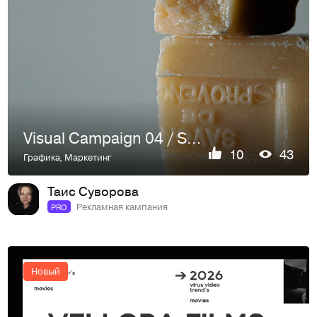
Visual Campaign 04 / Savon de Provence
10
43
Графика
,
Маркетинг
Таис Суворова
Рекламная кампания
PRO
Новый