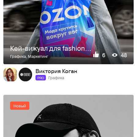
Кей-вижуал для fashion-категории на Ozon
6
48
Графика
,
Маркетинг
Виктория Коган
Графика
PRO
Новый