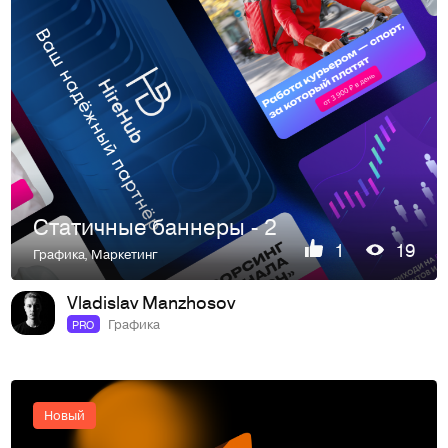
Статичные баннеры - 2
1
19
Графика
,
Маркетинг
Vladislav Manzhosov
Графика
PRO
Новый