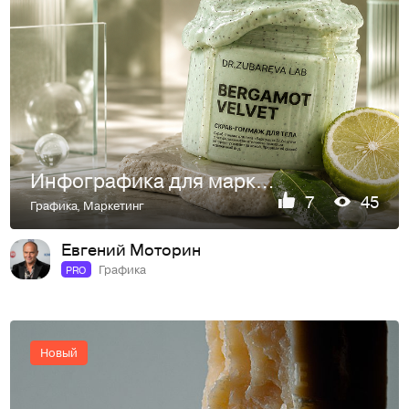
Инфографика для маркетплейса-Скраб для тела
7
45
Графика
,
Маркетинг
Евгений Моторин
Графика
PRO
Новый