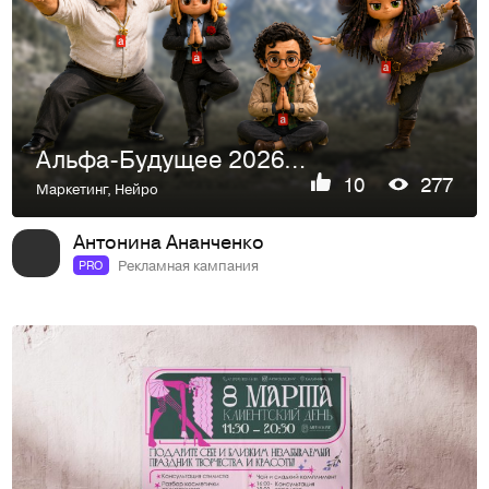
Альфа-Будущее 2026: брендинг команды и PR-стратегия кейс-чемпионата через маскотов
10
277
Маркетинг
,
Нейро
Антонина Ананченко
Рекламная кампания
PRO