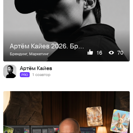
Артём Кайев 2026. Брендинг для дизайнера.
16
70
Брендинг
,
Маркетинг
Артём Кайев
1 соавтор
PRO