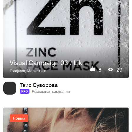
Visual Campaign 03 / Likato Professional
8
29
Графика
,
Маркетинг
Таис Суворова
Рекламная кампания
PRO
Новый