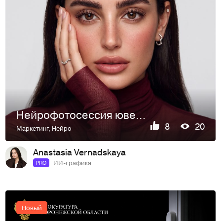
Нейрофотосессия ювелирных украшений PDPAOLA VENUS / AI-визуализация
8
20
Маркетинг
,
Нейро
Anastasia Vernadskaya
ИИ-графика
PRO
Новый