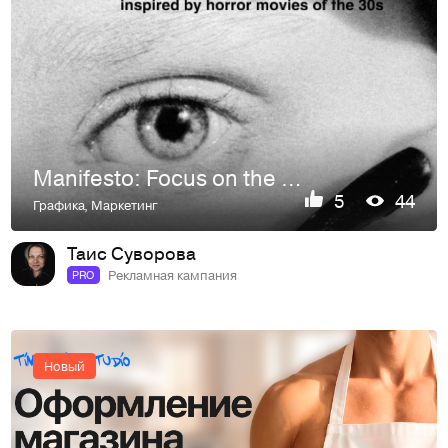
Manifesto: Focus on the Object
5
44
Графика
,
Маркетинг
Таис Суворова
Рекламная кампания
PRO
Новый