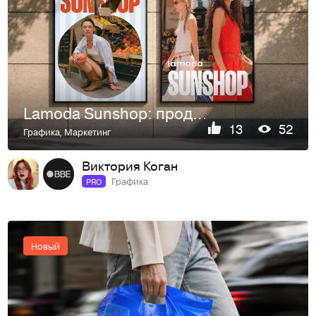
Lamoda Sunshop: продвижение летней коллекции
13
52
Графика
,
Маркетинг
Виктория Коган
Графика
PRO
Новый