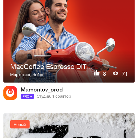
MacCoffee Espresso DiTorino — рекламный ролик «Дольче Вита»
8
71
Маркетинг
,
Нейро
Mamontov_prod
Студия, 1 соавтор
PRO +
Новый