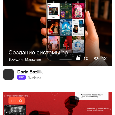
Создание системы редакционного дизайна для Bookvoed
10
42
Брендинг
,
Маркетинг
Daria Bazilik
Графика
PRO
Новый