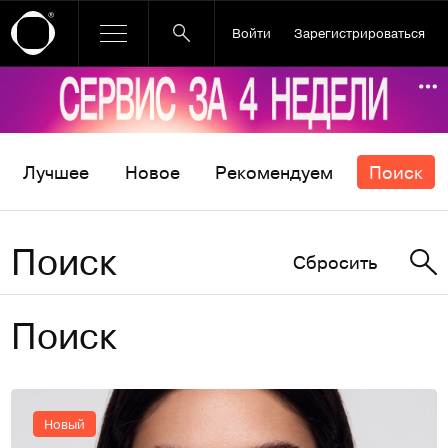
Войти
Зарегистрироваться
Ссылка баннера
По
Лучшее
Новое
Рекомендуем
Поиск
Поиск
Сбросить
Поиск
Новый