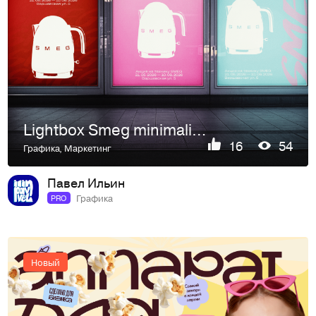
Lightbox Smeg minimalism | Плакаты Smeg
16
54
Графика
,
Маркетинг
Павел Ильин
Графика
PRO
Новый