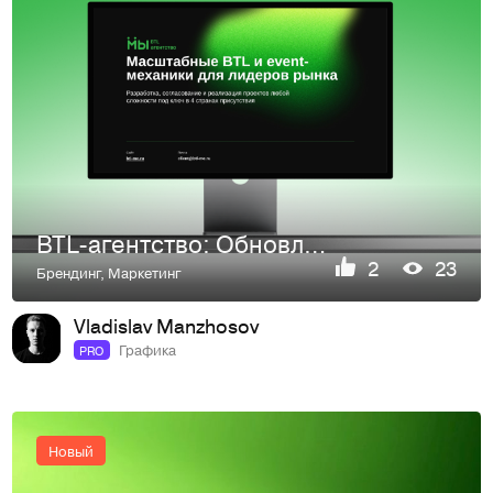
BTL-агентство: Обновление цифровой коммуникации
2
23
Брендинг
,
Маркетинг
Vladislav Manzhosov
Графика
PRO
Новый