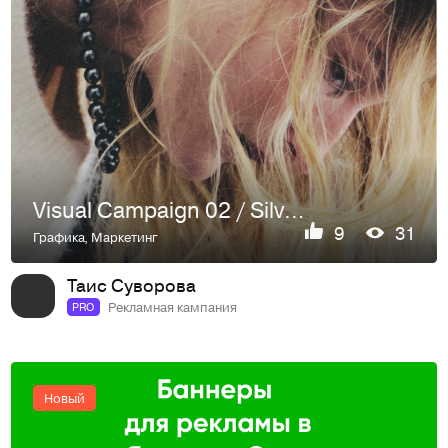
Visual Campaign 02 / Silver Metallic
9
31
Графика
,
Маркетинг
Таис Суворова
Рекламная кампания
PRO
Новый