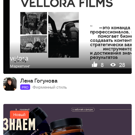
velora
8
28
Маркетинг
Лена Гогунова
Фирменный стиль
PRO
Новый