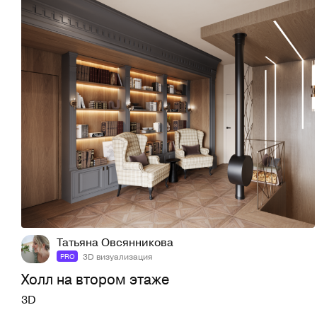
19
57
Татьяна Овсянникова
3D визуализация
PRO
Холл на втором этаже
3D