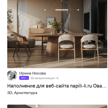
6
40
Ирина Носова
3D визуализация +2
PRO +
Наполнение для веб-сайта napili-li.ru Овальный обеденный стол ХОЛЬМ Дуб
3D
,
Архитектура