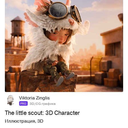
17
64
Viktoria Zinglis
3D/CG графика
PRO
The little scout: 3D Character
Иллюстрация
,
3D