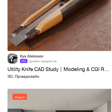
6
29
Ilya Alekseev
Дизайн предметов
PRO
Utility Knife CAD Study | Modeling & CGI Rendering
3D
,
Промдизайн
Новый