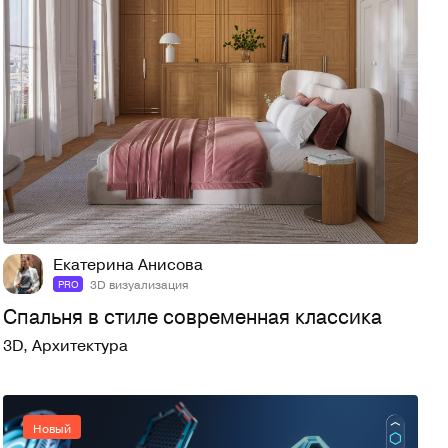
2
24
Екатерина Анисова
3D визуализация
PRO
Спальня в стиле современная классика
3D
,
Архитектура
Новый