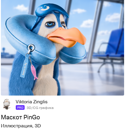
28
83
Viktoria Zinglis
3D/CG графика
PRO
Маскот PinGo
Иллюстрация
,
3D