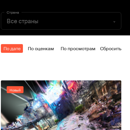
Страна
По дате
По оценкам
По просмотрам
Сбросить
Новый