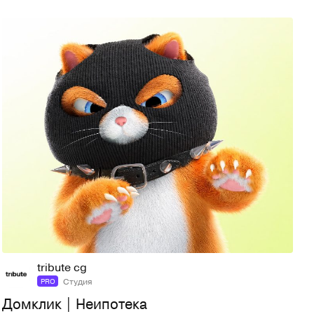
41
111
tribute cg
Студия
PRO
Домклик | Неипотека