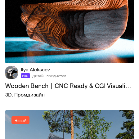
7
32
Ilya Alekseev
Дизайн предметов
PRO
Wooden Bench | CNC Ready & CGI Visualization
3D
,
Промдизайн
Новый