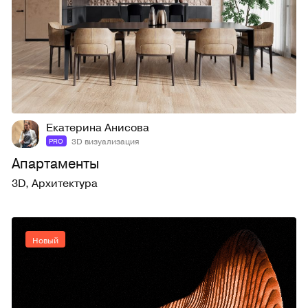
4
19
Екатерина Анисова
3D визуализация
PRO
Апартаменты
3D
,
Архитектура
Новый