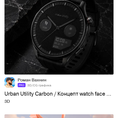
10
41
Роман Вахнин
3D/CG графика
PRO
Urban Utility Carbon / Концепт watch face для HUAWE
3D