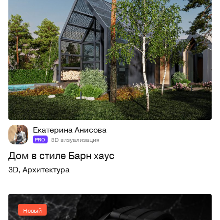
2
27
Екатерина Анисова
3D визуализация
PRO
Дом в стиле Барн хаус
3D
,
Архитектура
Новый