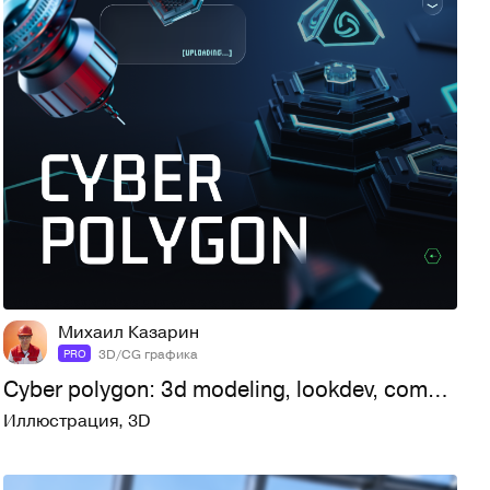
8
39
Михаил Казарин
3D/CG графика
PRO
Cyber polygon: 3d modeling, lookdev, compositing
Иллюстрация
,
3D