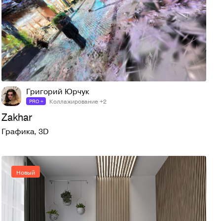
5
32
Григорий Юрчук
Коллажирование +2
PRO +
Zakhar
Графика
,
3D
Новый