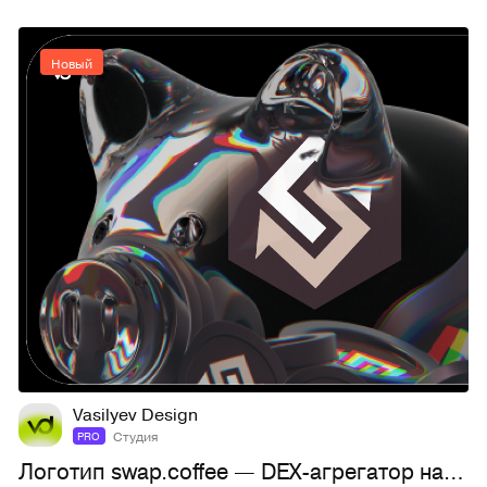
Новый
2
14
Vasilyev Design
Студия
PRO
Логотип swap.coffee — DEX-агрегатор на TON