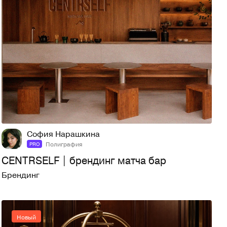
7
21
София Нарашкина
Полиграфия
PRO
CENTRSELF | брендинг матча бар
Брендинг
Новый