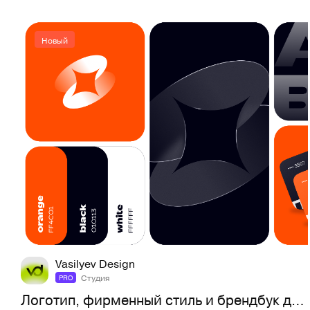
Новый
5
22
Vasilyev Design
Студия
PRO
Логотип, фирменный стиль и брендбук для сервиса ПлатиКа