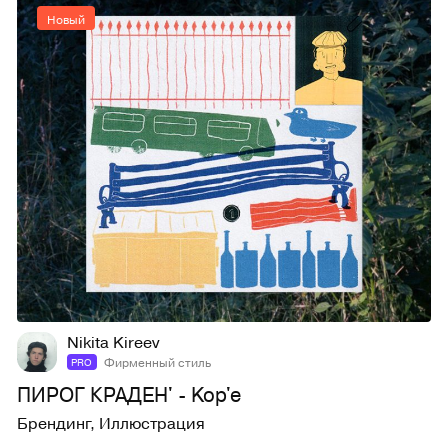
Новый
9
28
Nikita Kireev
Фирменный стиль
PRO
ПИРОГ КРАДЕН' - Kop'e
Брендинг
,
Иллюстрация