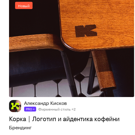
Новый
37
67
Александр Кисков
Фирменный стиль +2
PRO +
Корка | Логотип и айдентика кофейни
Брендинг