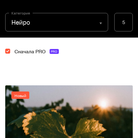
Категория
Нейро
5
Сначала PRO
PRO
Новый