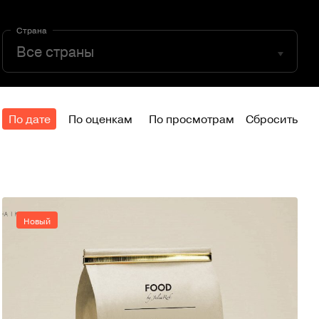
Страна
По дате
По оценкам
По просмотрам
Сбросить
Новый