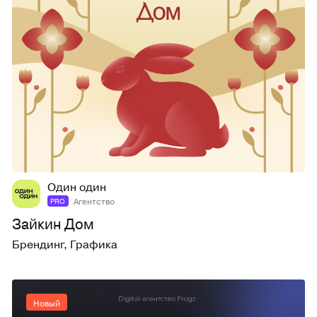
9
26
Один один
Агентство
PRO
Зайкин Дом
Брендинг
,
Графика
Новый