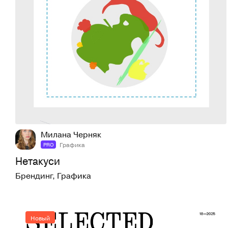
3
16
Милана Черняк
Графика
PRO
Нетакуси
Брендинг
,
Графика
Новый