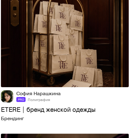
7
18
София Нарашкина
Полиграфия
PRO
ETERE | бренд женской одежды
Брендинг