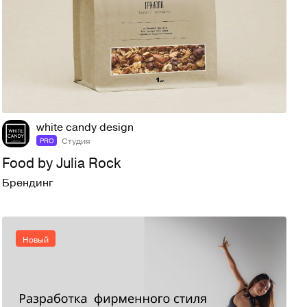
4
18
white candy design
Студия
PRO
Food by Julia Rock
Брендинг
Новый