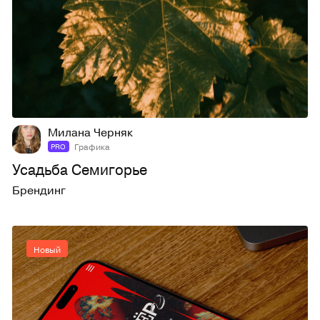
3
11
Милана Черняк
Графика
PRO
Усадьба Семигорье
Брендинг
Новый