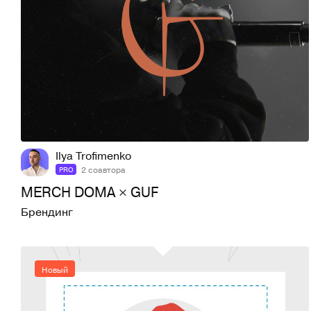
31
67
Ilya Trofimenko
2 соавтора
PRO
MERCH DOMA × GUF
Брендинг
Новый