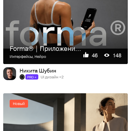
Forma® | Приложение для спорта
46
148
Интерфейсы
,
Нейро
Никита Шубин
UI дизайн +2
PRO +
Новый