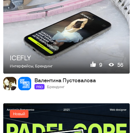
ICEFLY
9
56
Интерфейсы
,
Брендинг
Валентина Пустовалова
Брендинг
PRO
Новый