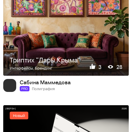
Триптих "Дары Крыма"
3
28
Интерфейсы
,
Брендинг
Сабина Маммедова
Полиграфия
PRO
Новый