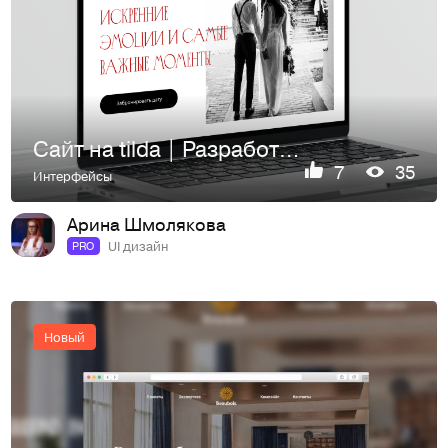
Сайт на tilda | Разработка лендинга | Web Desing
7
35
Интерфейсы
Арина Шмолякова
UI дизайн
PRO
Новый