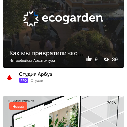
Как мы превратили «компанию по посадке деревьев» в статусное бюро
9
39
Интерфейсы
,
Архитектура
Студия Арбуз
Студия
PRO
Новый