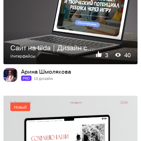
Сайт на tilda | Дизайн сайта | Web Design
3
40
Интерфейсы
Арина Шмолякова
UI дизайн
PRO
Новый