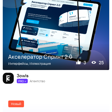
Акселератор Спринт 2.0
3
25
Интерфейсы
,
Иллюстрация
3owls
Агентство
PRO +
Новый