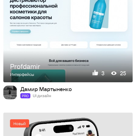
Profdamir
3
25
Интерфейсы
Дамир Мартыненко
UI дизайн
PRO
Новый