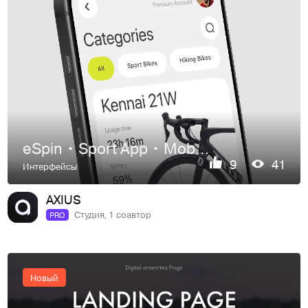
eSpin • Sport App • Mobile App • UI UX
9
41
Интерфейсы
AXIUS
Студия, 1 соавтор
PRO
Новый