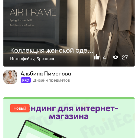
Коллекция женской одежды "AIR FRAME"
4
27
Интерфейсы
,
Брендинг
Альбина Пименова
Дизайн предметов
PRO
Новый