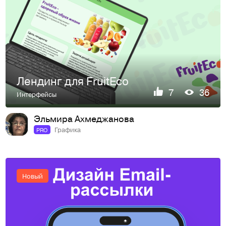
Лендинг для FruitEco
7
36
Интерфейсы
Эльмира Ахмеджанова
Графика
PRO
Новый