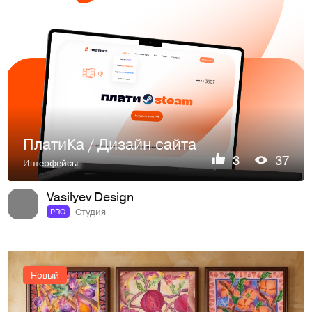
ПлатиКа / Дизайн сайта
3
37
Интерфейсы
Vasilyev Design
Студия
PRO
Новый