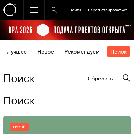
Войти
Зарегистрироваться
Ссылка баннера
По
Лучшее
Новое
Рекомендуем
Поиск
Поиск
Сбросить
Поиск
Новый