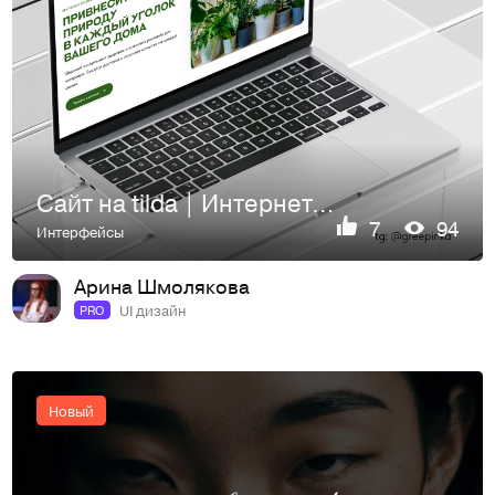
Сайт на tilda | Интернет-магазин | Дизайн сайта | Web Desing
7
94
Интерфейсы
Арина Шмолякова
UI дизайн
PRO
Новый