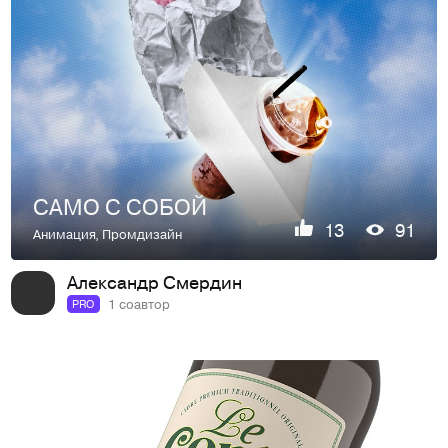
САМО С СОБОЙ
13
91
Анимация
,
Промдизайн
Александр Смердин
1 соавтор
PRO