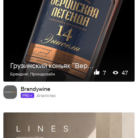
Грузинский коньяк "Верийская Легенда"
7
47
Брендинг
,
Промдизайн
Brandywine
Агентство
PRO +