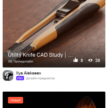
Utility Knife CAD Study | Modeling & CGI Rendering
8
38
3D
,
Промдизайн
Ilya Alekseev
Дизайн предметов
PRO
Новый