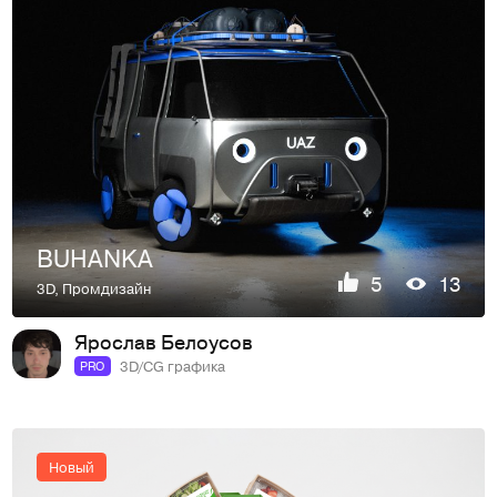
BUHANKA
5
13
3D
,
Промдизайн
Ярослав Белоусов
3D/CG графика
PRO
Новый