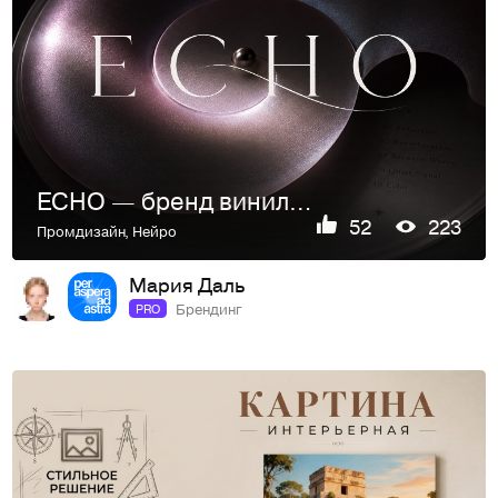
ECHO — бренд виниловых пластинок
52
223
Промдизайн
,
Нейро
Мария Даль
Брендинг
PRO