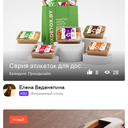
Серия этикеток для доставки рационов здорового питания
8
28
Брендинг
,
Промдизайн
Елена Веденяпина
Фирменный стиль
PRO
Новый