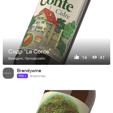
Сидр "Le Conte"
14
41
Брендинг
,
Промдизайн
Brandywine
Агентство
PRO +