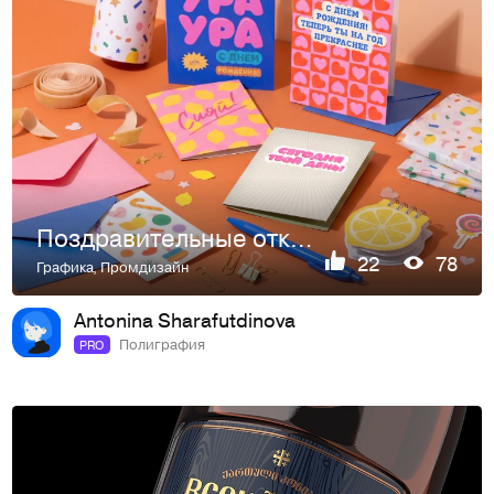
Поздравительные открытки
22
78
Графика
,
Промдизайн
Antonina Sharafutdinova
Полиграфия
PRO