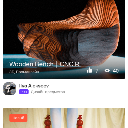
Wooden Bench | CNC Ready & CGI Visualization
7
40
3D
,
Промдизайн
Ilya Alekseev
Дизайн предметов
PRO
Новый