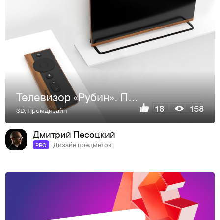
Телевизор «Рубин». Переосмысление.
18
158
3D
,
Промдизайн
Дмитрий Песоцкий
Дизайн предметов
PRO