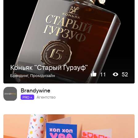
Коньяк "Старый Гурзуф"
11
52
Брендинг
,
Промдизайн
Brandywine
Агентство
PRO +