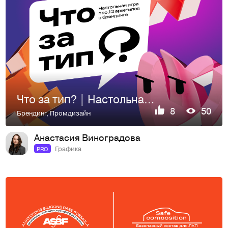
Что за тип? | Настольная игра
8
50
Брендинг
,
Промдизайн
Анастасия Виноградова
Графика
PRO