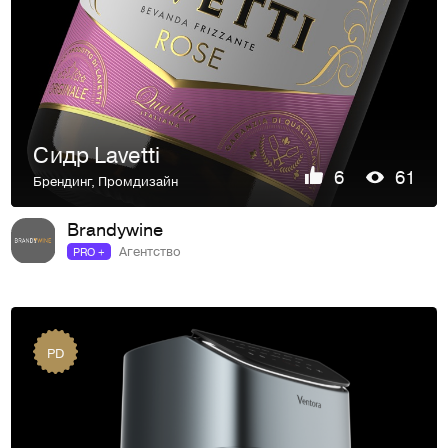
Сидр Lavetti
6
61
Брендинг
,
Промдизайн
Brandywine
Агентство
PRO +
PD