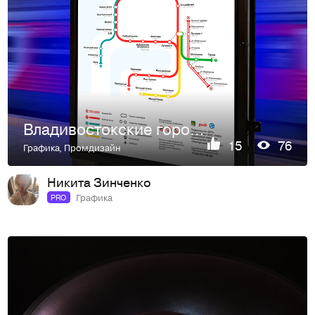
Владивостокские городские линии | Схема маршрутов и айдентика
15
76
Графика
,
Промдизайн
Никита Зинченко
Графика
PRO