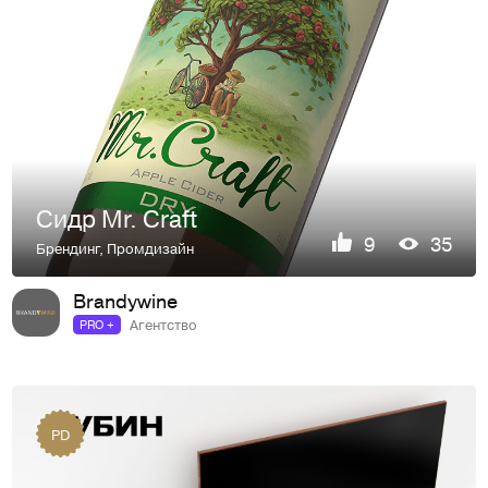
Cидр Mr. Craft
9
35
Брендинг
,
Промдизайн
Brandywine
Агентство
PRO +
PD