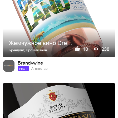
Жемчужное вино Dream Land
10
238
Брендинг
,
Промдизайн
Brandywine
Агентство
PRO +