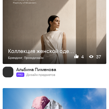
Коллекция женской одежды "LINES" Architecture of Form.
4
37
Брендинг
,
Промдизайн
Альбина Пименова
Дизайн предметов
PRO