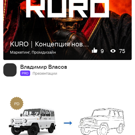
KURO | Концепция нового кимоно
9
75
Маркетинг
,
Промдизайн
Владимир Власов
Презентации
PRO
PD