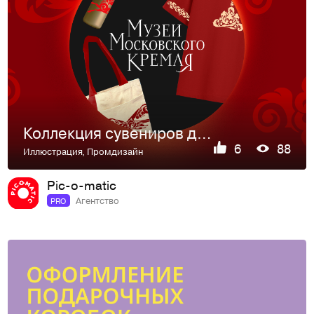
Коллекция сувениров для Музеев Московского Кремля «Потомки …
6
88
Иллюстрация
,
Промдизайн
Pic-o-matic
Агентство
PRO