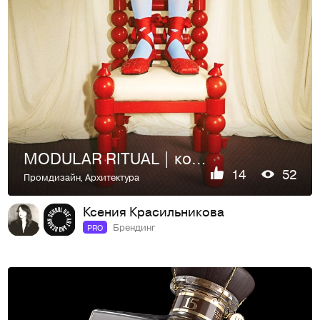
MODULAR RITUAL | коллекция модульной мебели
14
52
Промдизайн
,
Архитектура
Ксения Красильникова
Брендинг
PRO