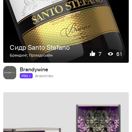
Сидр Santo Stefano
7
61
Брендинг
,
Промдизайн
Brandywine
Агентство
PRO +