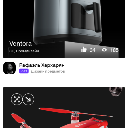
Ventora
34
185
3D
,
Промдизайн
Рафаэль Хархарян
Дизайн предметов
PRO