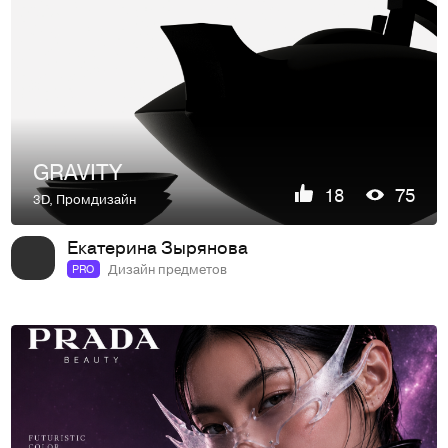
GRAVITY
18
75
3D
,
Промдизайн
Екатерина Зырянова
Дизайн предметов
PRO