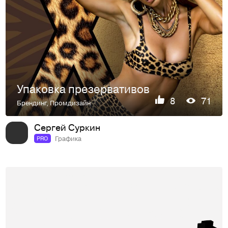
Упаковка презервативов
8
71
Брендинг
,
Промдизайн
Сергей Суркин
Графика
PRO