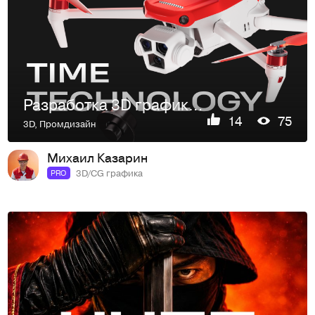
Разработка 3D графики для сайта Time Technology
14
75
3D
,
Промдизайн
Михаил Казарин
3D/CG графика
PRO