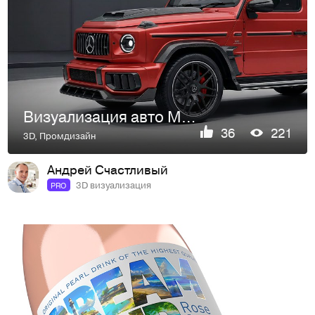
Визуализация авто Mercedes G-класс в тюнинге
36
221
3D
,
Промдизайн
Андрей Счастливый
3D визуализация
PRO