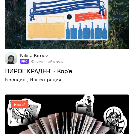
10
31
Nikita Kireev
Фирменный стиль
PRO
ПИРОГ КРАДЕН' - Kop'e
Брендинг
,
Иллюстрация
Новый