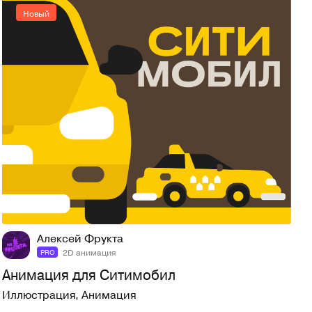
Новый
17
44
Алексей Фрукта
2D анимация
PRO
Анимация для Ситимобил
Иллюстрация
,
Анимация