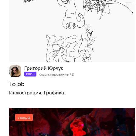
5
24
Григорий Юрчук
Коллажирование +2
PRO +
To bb
Иллюстрация
,
Графика
Новый