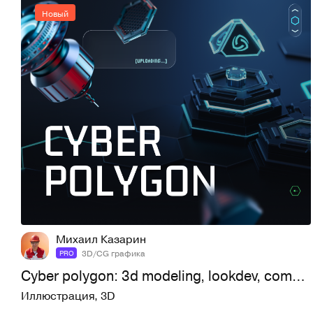
Новый
8
35
Михаил Казарин
3D/CG графика
PRO
Cyber polygon: 3d modeling, lookdev, compositing
Иллюстрация
,
3D