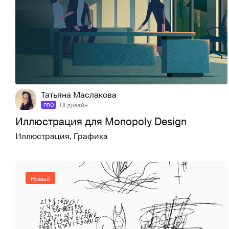
5
21
Татьяна Маслакова
UI дизайн
PRO
Иллюстрация для Monopoly Design
Иллюстрация
,
Графика
Новый