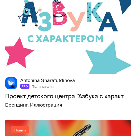
19
58
Antonina Sharafutdinova
Полиграфия
PRO
Проект детского центра "Азбука с характером"
Брендинг
,
Иллюстрация
Новый