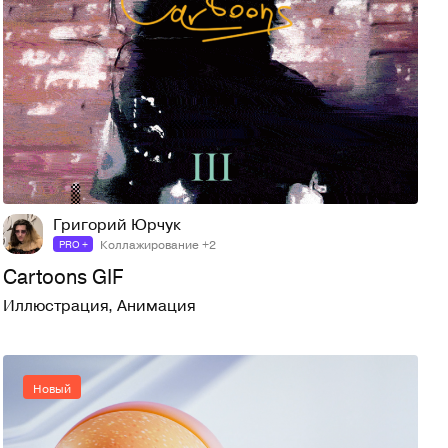
5
34
Григорий Юрчук
Коллажирование +2
PRO +
Cartoons GIF
Иллюстрация
,
Анимация
Новый