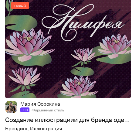
Новый
11
50
Мария Сорокина
Фирменный стиль
PRO
Создание иллюстрациии для бренда одежды
Брендинг
,
Иллюстрация