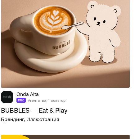
18
60
Onda Alta
Агентство, 1 соавтор
PRO
BUBBLES — Eat & Play
Брендинг
,
Иллюстрация