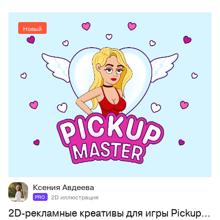
Новый
13
40
Ксения Авдеева
2D иллюстрация
PRO
2D-рекламные креативы для игры Pickup Master