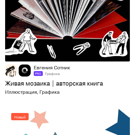
13
42
Евгения Сотник
Графика
PRO
Живая мозаика | авторская книга
Иллюстрация
,
Графика
Новый