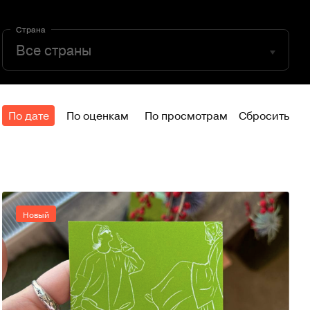
Страна
По дате
По оценкам
По просмотрам
Сбросить
Новый