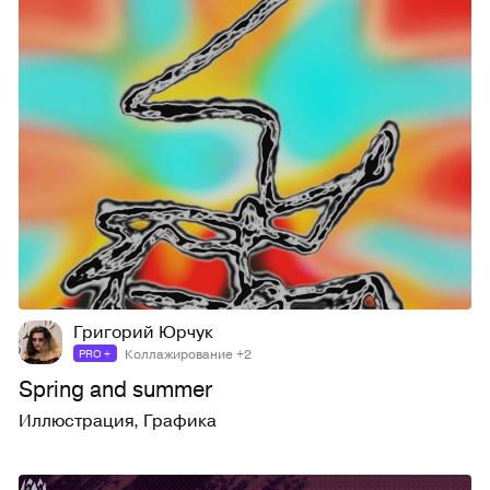
7
42
Григорий Юрчук
Коллажирование +2
PRO +
Spring and summer
Иллюстрация
,
Графика