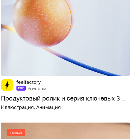
14
41
feelfactory
Агентство
PRO
Продуктовый ролик и серия ключевых 3D-визуалов
Иллюстрация
,
Анимация
Новый