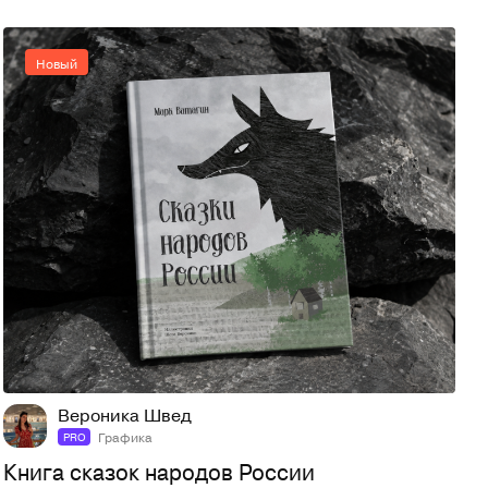
Новый
16
38
Вероника Швед
Графика
PRO
Книга сказок народов России