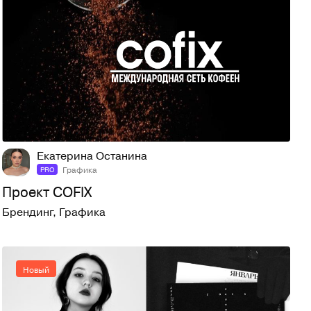
3
24
Екатерина Останина
Графика
PRO
Проект COFIX
Брендинг
,
Графика
Новый