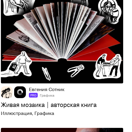
11
35
Евгения Сотник
Графика
PRO
Живая мозаика | авторская книга
Иллюстрация
,
Графика