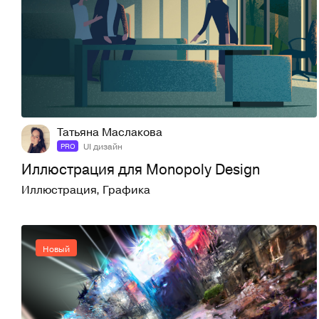
0
2
Татьяна Маслакова
UI дизайн
PRO
Иллюстрация для Monopoly Design
Иллюстрация
,
Графика
Новый