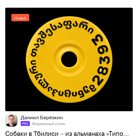
Новый
21
49
Даниил Берёзкин
Фирменный стиль
PRO
Собаки в Тбилиси – из альманаха «Типомания в Тбилиси»