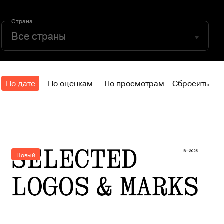
Страна
По дате
По оценкам
По просмотрам
Сбросить
Новый