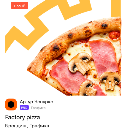
Новый
14
48
Артур Чепурко
Графика
PRO
Factory pizza
Брендинг
,
Графика