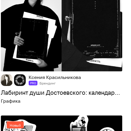
14
38
Ксения Красильникова
Брендинг
PRO
Лабиринт души Достоевского: календарь 2026
Графика
Новый