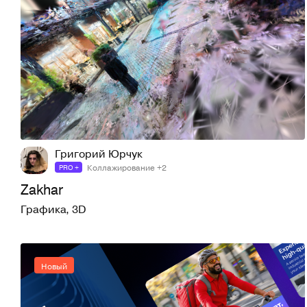
2
12
Григорий Юрчук
Коллажирование +2
PRO +
Zakhar
Графика
,
3D
Новый