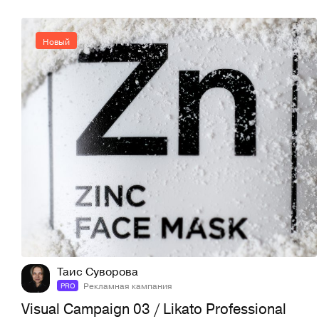
Новый
8
26
Таис Суворова
Рекламная кампания
PRO
Visual Campaign 03 / Likato Professional