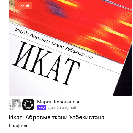
Новый
14
48
Мария Косованова
Дизайн изданий
PRO
Икат: Абровые ткани Узбекистана
Графика