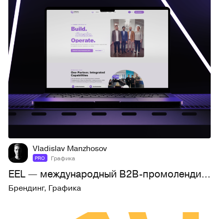
2
9
Vladislav Manzhosov
Графика
PRO
EEL — международный B2B-промолендинг
Брендинг
,
Графика