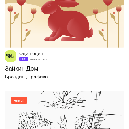
2
11
Один один
Агентство
PRO
Зайкин Дом
Брендинг
,
Графика
Новый