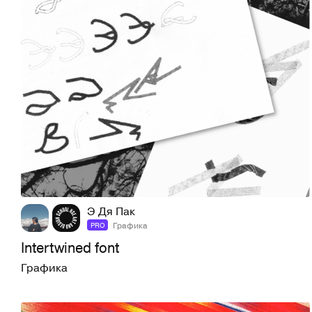
4
24
Э Дя Пак
Графика
PRO
Intertwined font
Графика