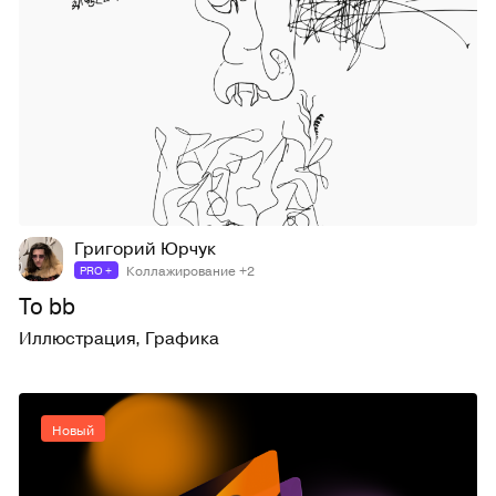
2
16
Григорий Юрчук
Коллажирование +2
PRO +
To bb
Иллюстрация
,
Графика
Новый