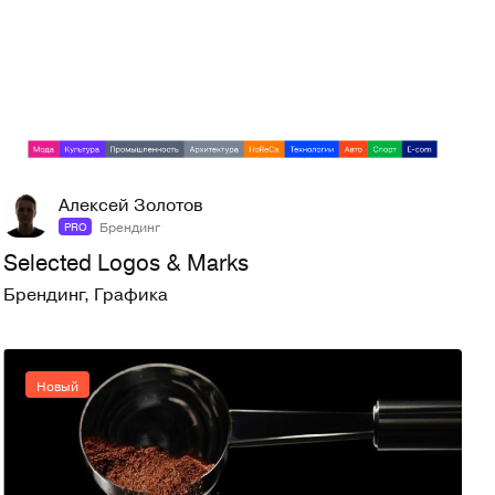
8
51
Алексей Золотов
Брендинг
PRO
Selected Logos & Marks
Брендинг
,
Графика
Новый