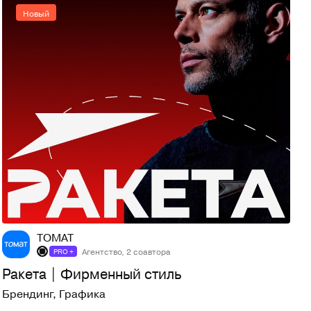
Новый
18
54
ТОМАТ
Агентство, 2 соавтора
PRO +
Ракета | Фирменный стиль
Брендинг
,
Графика