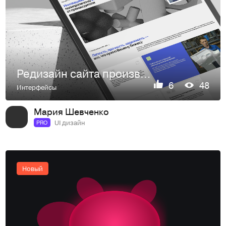
Редизайн сайта производственной компании «ПолПласт»
6
48
Интерфейсы
Мария Шевченко
UI дизайн
PRO
Новый