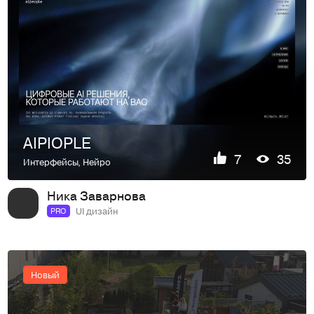
AIPIOPLE
7
35
Интерфейсы
,
Нейро
Ника Заварнова
UI дизайн
PRO
Новый