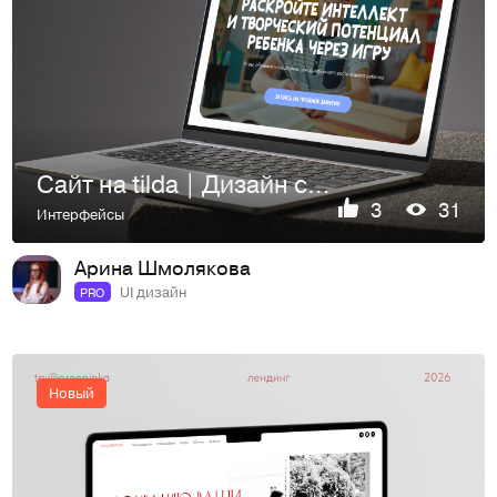
Сайт на tilda | Дизайн сайта | Web Design
3
31
Интерфейсы
Арина Шмолякова
UI дизайн
PRO
Новый