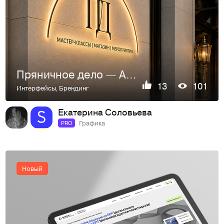
Пряничное дело — Айдентика музея пряника
13
101
Интерфейсы
,
Брендинг
Екатерина Соловьева
Графика
PRO
Новый