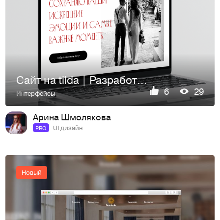
Сайт на tilda | Разработка лендинга | Web Desing
6
29
Интерфейсы
Арина Шмолякова
UI дизайн
PRO
Новый