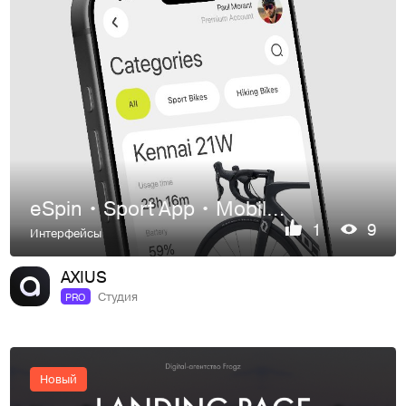
eSpin • Sport App • Mobile App • UI UX
1
9
Интерфейсы
AXIUS
Студия
PRO
Новый