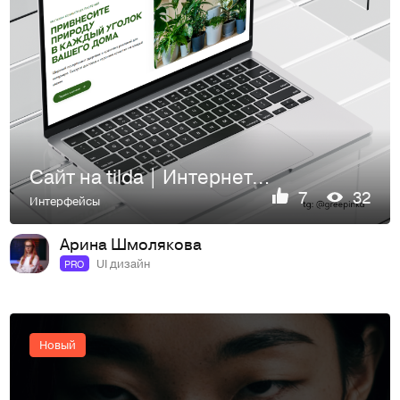
Сайт на tilda | Интернет-магазин | Дизайн сайта | Web Desing
7
32
Интерфейсы
Арина Шмолякова
UI дизайн
PRO
Новый