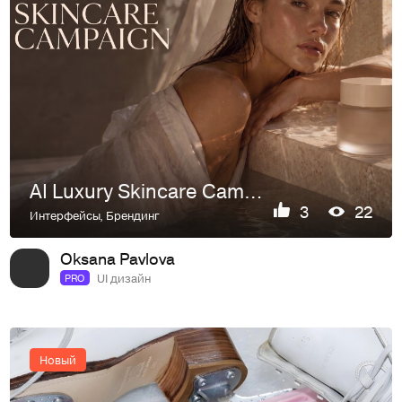
AI Luxury Skincare Campaign
3
22
Интерфейсы
,
Брендинг
Oksana Pavlova
UI дизайн
PRO
Новый