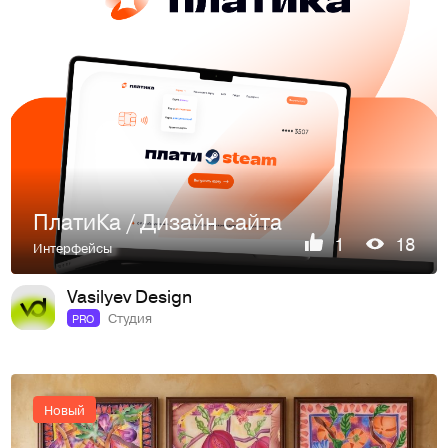
ПлатиКа / Дизайн сайта
1
18
Интерфейсы
Vasilyev Design
Студия
PRO
Новый