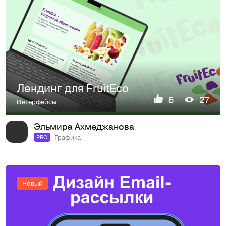
Лендинг для FruitEco
6
27
Интерфейсы
Эльмира Ахмеджанова
Графика
PRO
Новый