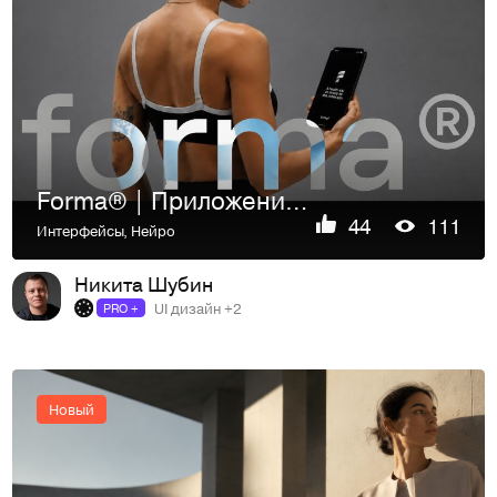
Forma® | Приложение для спорта
44
111
Интерфейсы
,
Нейро
Никита Шубин
UI дизайн +2
PRO +
Новый