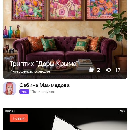
Триптих "Дары Крыма"
2
17
Интерфейсы
,
Брендинг
Сабина Маммедова
Полиграфия
PRO
Новый