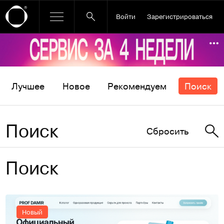
Войти
Зарегистрироваться
Ссылка баннера
По
Лучшее
Новое
Рекомендуем
Поиск
Поиск
Сбросить
Поиск
Новый