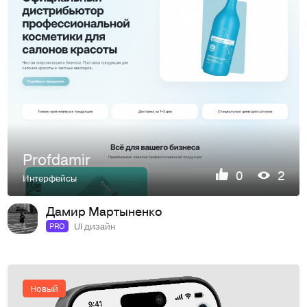
Profdamir
0
2
Интерфейсы
Дамир Мартыненко
UI дизайн
PRO
Новый