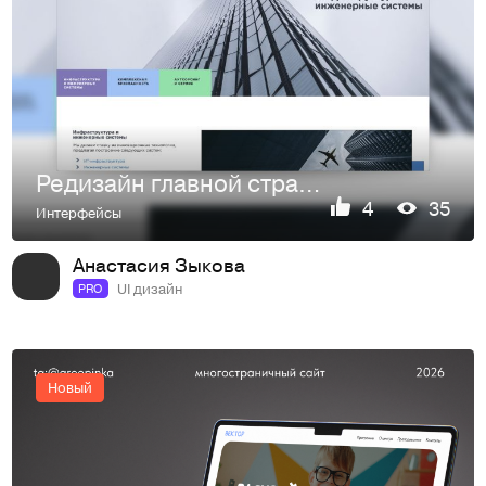
Редизайн главной страницы и раздела сайта IT-интегратора Ас…
4
35
Интерфейсы
Анастасия Зыкова
UI дизайн
PRO
Новый