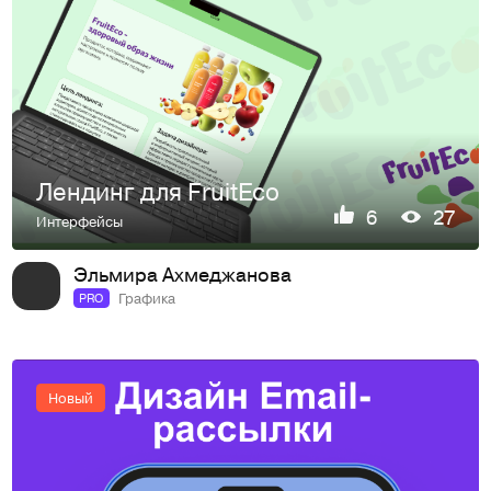
Лендинг для FruitEco
6
27
Интерфейсы
Эльмира Ахмеджанова
Графика
PRO
Новый