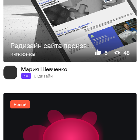
Редизайн сайта производственной компании «ПолПласт»
6
48
Интерфейсы
Мария Шевченко
UI дизайн
PRO
Новый