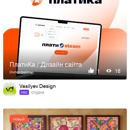
ПлатиКа / Дизайн сайта
1
18
Интерфейсы
Vasilyev Design
Студия
PRO
Новый