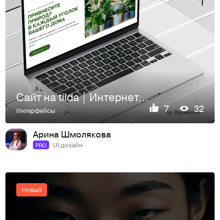
Сайт на tilda | Интернет-магазин | Дизайн сайта | Web Desing
7
32
Интерфейсы
Арина Шмолякова
UI дизайн
PRO
Новый