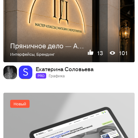
Пряничное дело — Айдентика музея пряника
13
101
Интерфейсы
,
Брендинг
Екатерина Соловьева
Графика
PRO
Новый