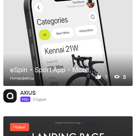
eSpin • Sport App • Mobile App • UI UX
1
8
Интерфейсы
AXIUS
Студия
PRO
Новый