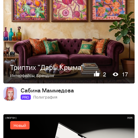
Триптих "Дары Крыма"
2
17
Интерфейсы
,
Брендинг
Сабина Маммедова
Полиграфия
PRO
Новый