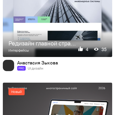
Редизайн главной страницы и раздела сайта IT-интегратора Ас…
4
35
Интерфейсы
Анастасия Зыкова
UI дизайн
PRO
Новый