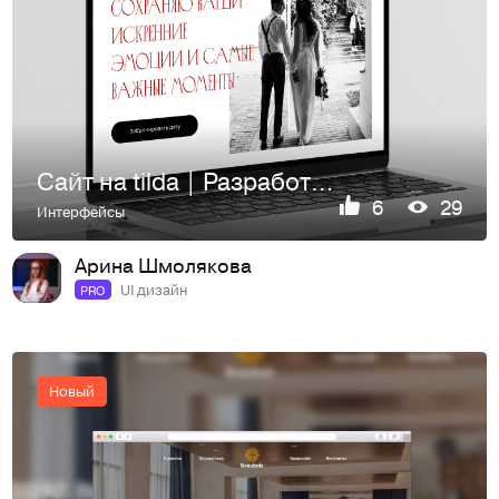
Сайт на tilda | Разработка лендинга | Web Desing
6
29
Интерфейсы
Арина Шмолякова
UI дизайн
PRO
Новый