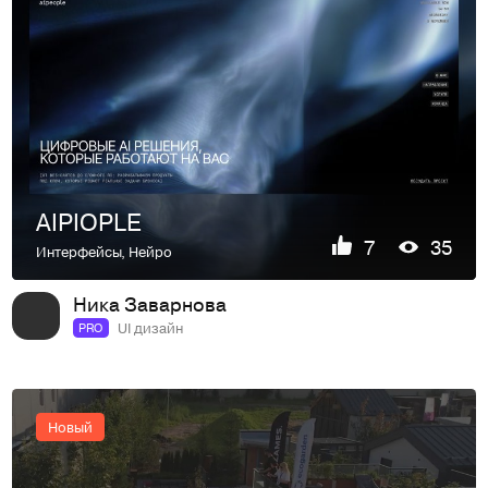
AIPIOPLE
7
35
Интерфейсы
,
Нейро
Ника Заварнова
UI дизайн
PRO
Новый