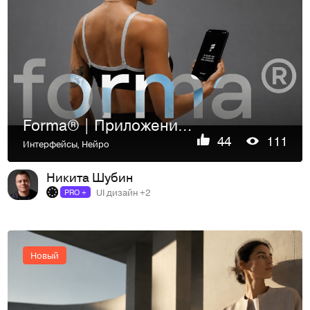
Forma® | Приложение для спорта
44
111
Интерфейсы
,
Нейро
Никита Шубин
UI дизайн +2
PRO +
Новый