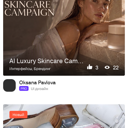
AI Luxury Skincare Campaign
3
22
Интерфейсы
,
Брендинг
Oksana Pavlova
UI дизайн
PRO
Новый