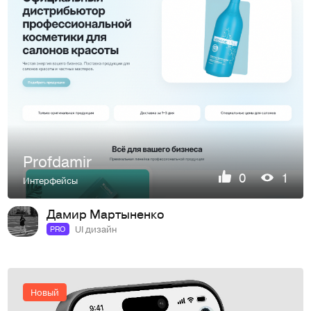
Profdamir
0
1
Интерфейсы
Дамир Мартыненко
UI дизайн
PRO
Новый