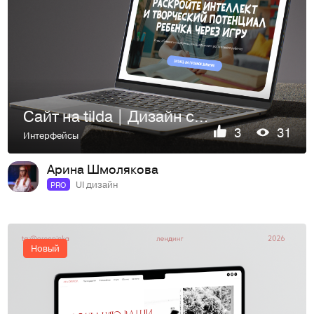
Сайт на tilda | Дизайн сайта | Web Design
3
31
Интерфейсы
Арина Шмолякова
UI дизайн
PRO
Новый