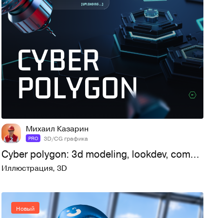
8
29
Михаил Казарин
3D/CG графика
PRO
Cyber polygon: 3d modeling, lookdev, compositing
Иллюстрация
,
3D
Новый