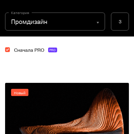
Категория
Промдизайн
3
Сначала PRO
PRO
Новый