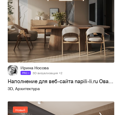
6
30
Ирина Носова
3D визуализация +2
PRO +
Наполнение для веб-сайта napili-li.ru Овальный обеденный стол ХОЛЬМ Дуб
3D
,
Архитектура
Новый