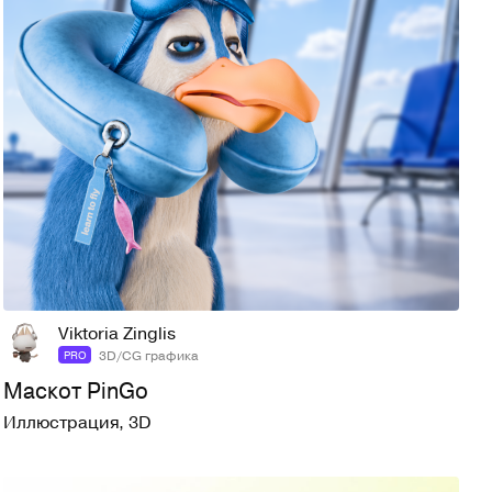
19
53
Viktoria Zinglis
3D/CG графика
PRO
Маскот PinGo
Иллюстрация
,
3D