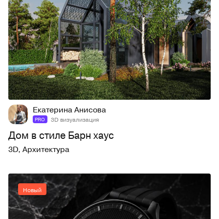
1
11
Екатерина Анисова
3D визуализация
PRO
Дом в стиле Барн хаус
3D
,
Архитектура
Новый