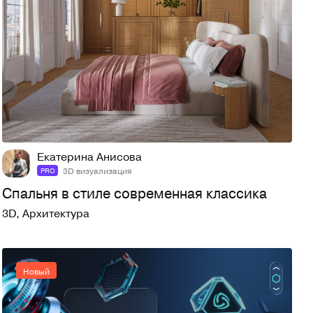
1
9
Екатерина Анисова
3D визуализация
PRO
Спальня в стиле современная классика
3D
,
Архитектура
Новый