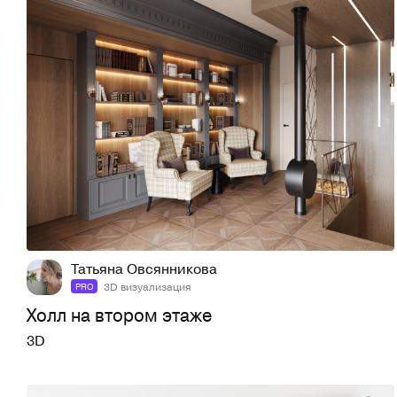
18
46
Татьяна Овсянникова
3D визуализация
PRO
Холл на втором этаже
3D