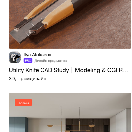
1
8
Ilya Alekseev
Дизайн предметов
PRO
Utility Knife CAD Study | Modeling & CGI Rendering
3D
,
Промдизайн
Новый