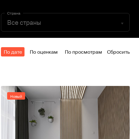
Страна
По дате
По оценкам
По просмотрам
Сбросить
Новый