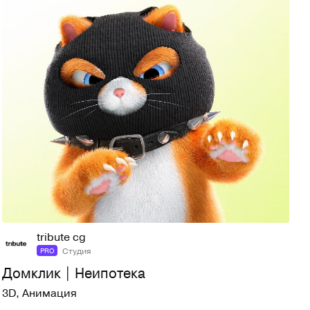
26
68
tribute cg
Студия
PRO
Домклик | Неипотека
3D
,
Анимация