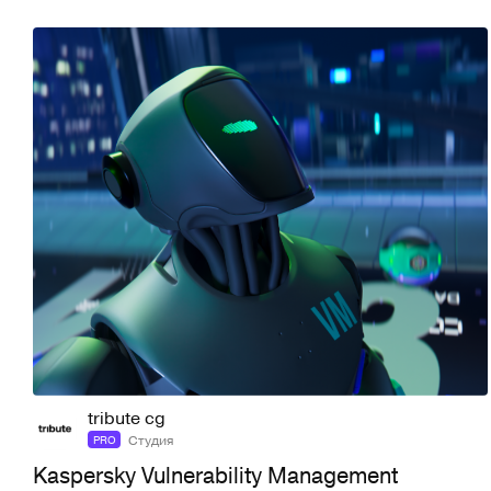
17
45
tribute cg
Студия
PRO
Kaspersky Vulnerability Management