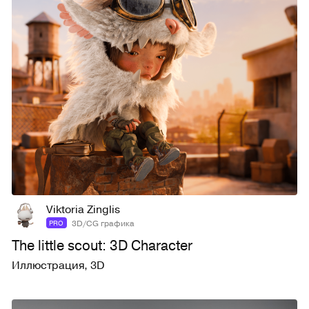
16
54
Viktoria Zinglis
3D/CG графика
PRO
The little scout: 3D Character
Иллюстрация
,
3D