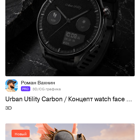
10
32
Роман Вахнин
3D/CG графика
PRO
Urban Utility Carbon / Концепт watch face для HUAWE
3D
Новый