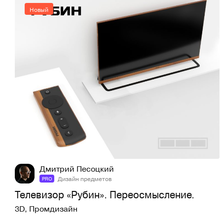
Новый
11
88
Дмитрий Песоцкий
Дизайн предметов
PRO
Телевизор «Рубин». Переосмысление.
3D
,
Промдизайн