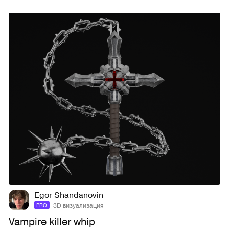
8
45
Egor Shandanovin
3D визуализация
PRO
Vampire killer whip