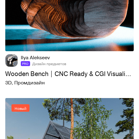
0
8
Ilya Alekseev
Дизайн предметов
PRO
Wooden Bench | CNC Ready & CGI Visualization
3D
,
Промдизайн
Новый