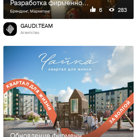
Разработка фирменного стиля ЖК «Гвардейский»
6
283
Брендинг
,
Маркетинг
GAUDI.TEAM
Агентство
Обновление фирменного стиля ЖК «Чайка»