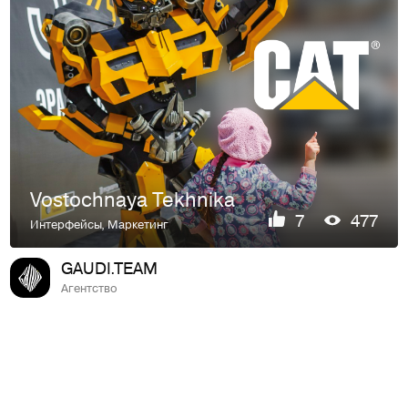
Vostochnaya Tekhnika
7
477
Интерфейсы
,
Маркетинг
GAUDI.TEAM
Агентство