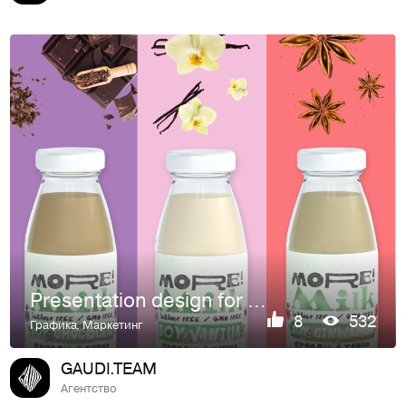
Presentation design for More!Milk
8
532
Графика
,
Маркетинг
GAUDI.TEAM
Агентство