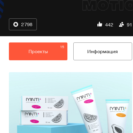
2 798
442
91
15
Проекты
Информация