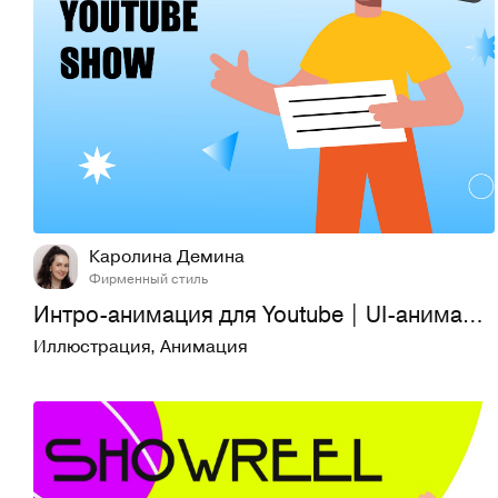
4
306
Каролина Демина
Фирменный стиль
Интро-анимация для Youtube | UI-анимация | Видео-эксплейнер
Иллюстрация
,
Анимация