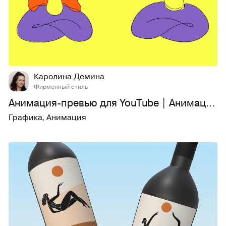
12
239
Каролина Демина
Фирменный стиль
Анимация-превью для YouTube | Анимация лого
Графика
,
Анимация