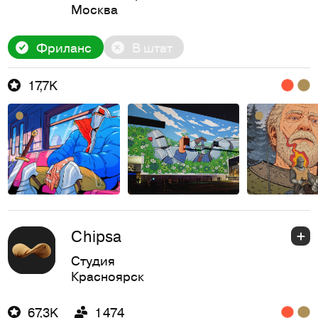
Москва
Фриланс
В штат
17,7K
Chipsa
Студия
Красноярск
67,3K
1 474