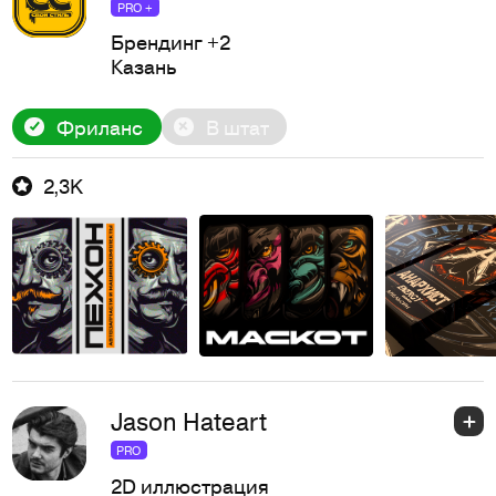
PRO +
Брендинг
+2
Казань
Фриланс
В штат
2,3K
Jason Hateart
PRO
2D иллюстрация