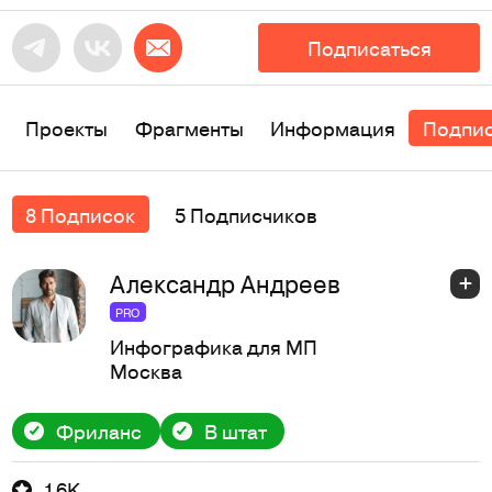
Подписаться
Проекты
Фрагменты
Информация
Подпи
8 Подписок
5 Подписчиков
Александр Андреев
PRO
Инфографика для МП
Москва
Фриланс
В штат
1,6K