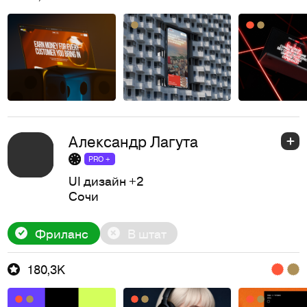
Александр Лагута
PRO +
UI дизайн
+2
Сочи
Фриланс
В штат
180,3K