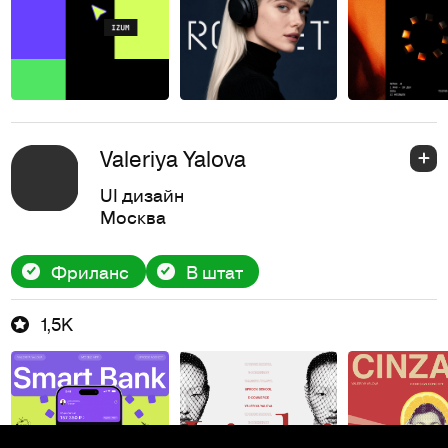
Valeriya Yalova
UI дизайн
Москва
Фриланс
В штат
1,5K