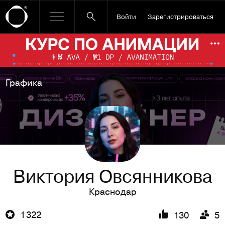
Войти
Зарегистрироваться
Ссылка баннера
По
Графика
Виктория Овсянникова
Краснодар
1 322
130
5