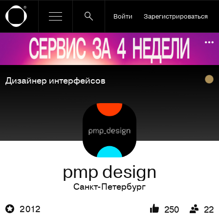
Войти
Зарегистрироваться
Ссылка баннера
По
Дизайнер интерфейсов
pmp design
Санкт-Петербург
2 012
250
22