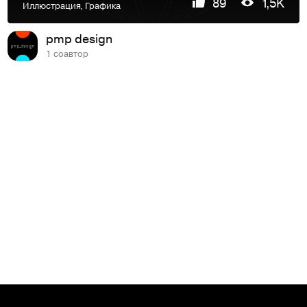
89
1,5K
Иллюстрация
,
Графика
pmp design
1 соавтор