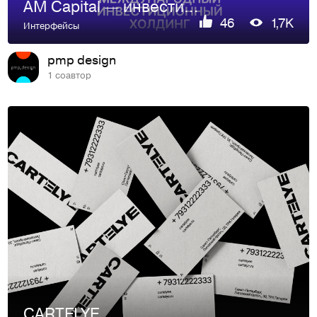
AM Capital — инвестиционный холдинг
46
1,7K
Интерфейсы
pmp design
1 соавтор
CARTELYE