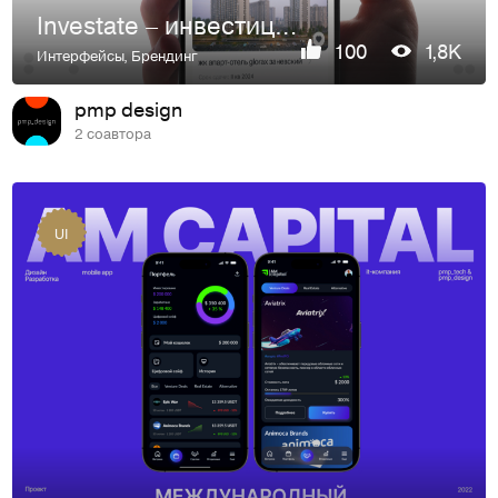
Investate – инвестиции в недвижимость
100
1,8K
Интерфейсы
,
Брендинг
pmp design
2 соавтора
UI