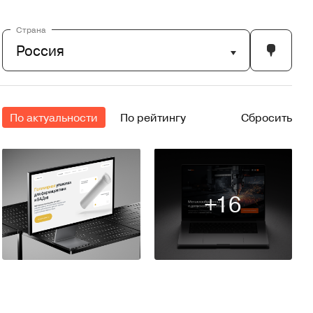
Страна
Россия
По актуальности
По рейтингу
Сбросить
+16
10