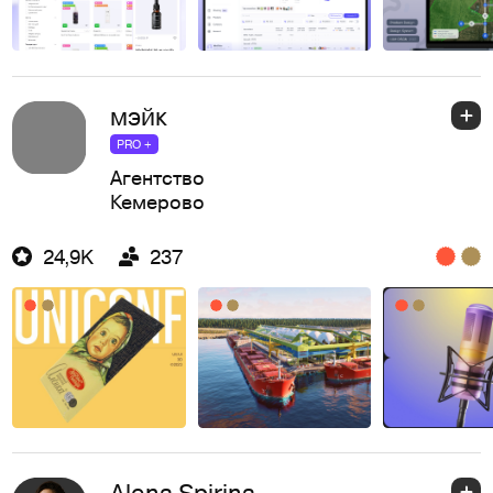
мэйк
PRO +
Агентство
Кемерово
24,9K
237
Alena Spirina