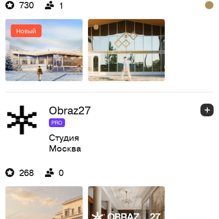
730
1
Новый
Obraz27
PRO
Студия
Москва
268
0