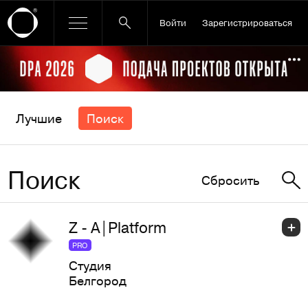
Войти
Зарегистрироваться
Ссылка баннера
По
Лучшие
Поиск
Поиск
Сбросить
Z - A|Platform
PRO
Студия
Белгород