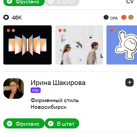
Фриланс
В штат
CV
46K
DPA
Ирина Шакирова
PRO
Фирменный стиль
Новосибирск
Фриланс
В штат