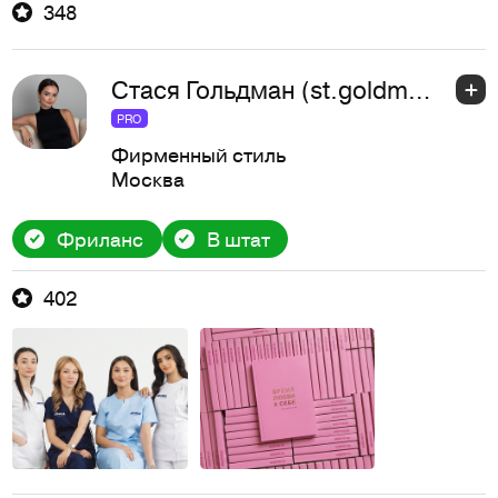
348
Стася Гольдман (st.goldman)
PRO
Фирменный стиль
Москва
Фриланс
В штат
402