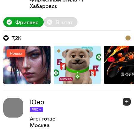
Хабаровск
Фриланс
В штат
7,2K
Новый
Юно
PRO +
Агентство
Москва