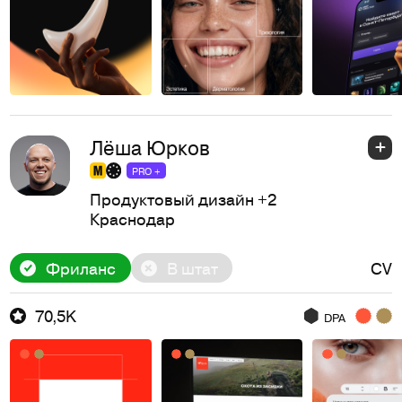
Лёша Юрков
PRO +
Продуктовый дизайн
+2
Краснодар
Фриланс
В штат
CV
70,5K
DPA