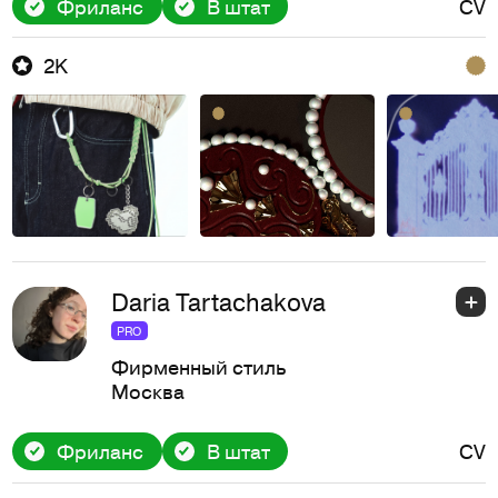
Фриланс
В штат
CV
2K
Daria Tartachakova
PRO
Фирменный стиль
Москва
Фриланс
В штат
CV