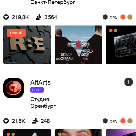
Санкт-Петербург
219,8K
3 564
DPA
Новый
AffArts
PRO +
Студия
Оренбург
21,6K
248
DPA