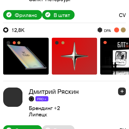
Фриланс
В штат
CV
12,8K
DPA
Дмитрий Ряскин
PRO +
Брендинг
+2
Липецк