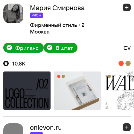
Мария Смирнова
PRO +
Фирменный стиль
+2
Москва
Фриланс
В штат
CV
10,8K
onlevon.ru