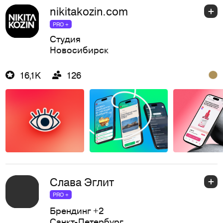
nikitakozin.com
PRO +
Студия
Новосибирск
16,1K
126
Слава Эглит
PRO +
Брендинг
+2
Санкт-Петербург