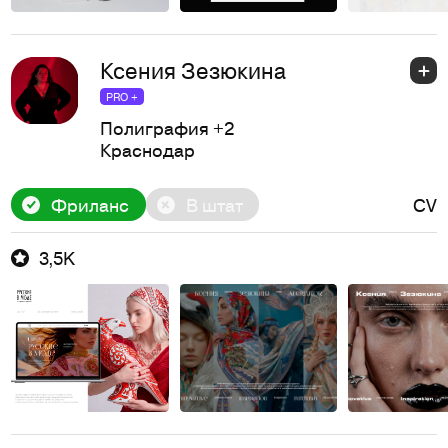
Ксения Зезюкина
PRO +
Полиграфия
+2
Краснодар
Фриланс
В штат
CV
3,5K