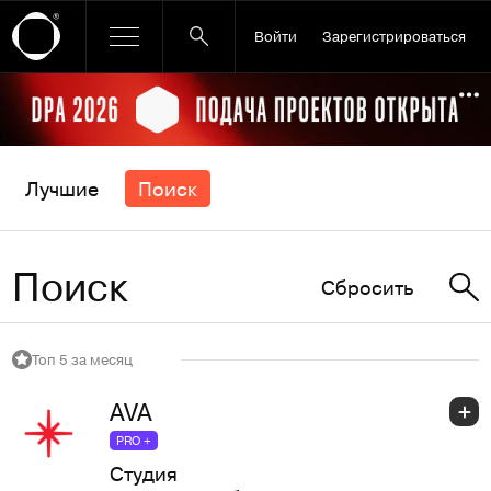
Войти
Зарегистрироваться
Ссылка баннера
По
Лучшие
Поиск
Поиск
Сбросить
Топ 5 за месяц
AVA
PRO +
Студия