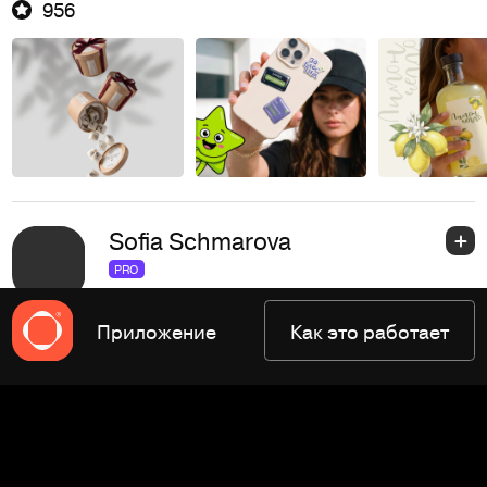
956
Sofia Schmarova
PRO
Фирменный стиль
Санкт-Петербург
Приложение
Как это работает
Фриланс
В штат
CV
1,2K