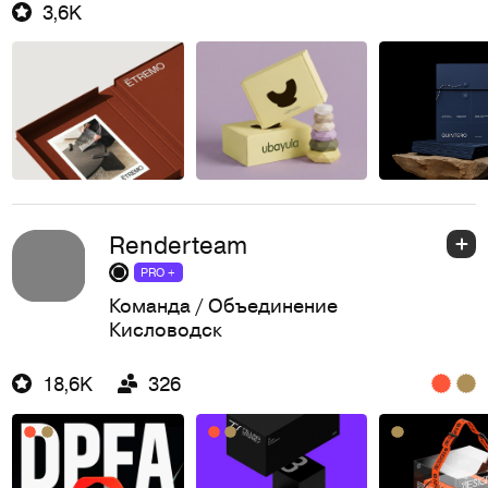
3,6K
Renderteam
PRO +
Команда / Объединение
Кисловодск
18,6K
326