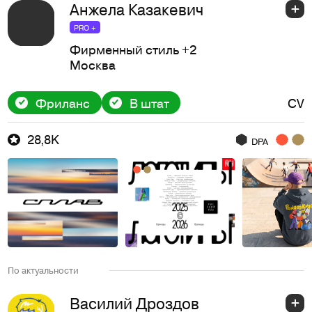
Анжела Казакевич
PRO +
Фирменный стиль
+2
Москва
Фриланс
В штат
CV
28,8K
DPA
По актуальности
Василий Дроздов