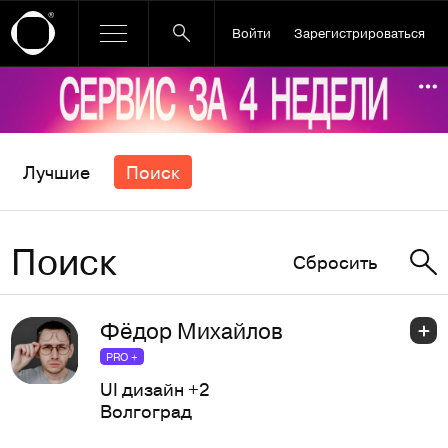
Войти
Зарегистрироваться
Ссылка баннера
По
Лучшие
Поиск
Поиск
Сбросить
Фёдор Михайлов
PRO +
UI дизайн
+2
Волгоград