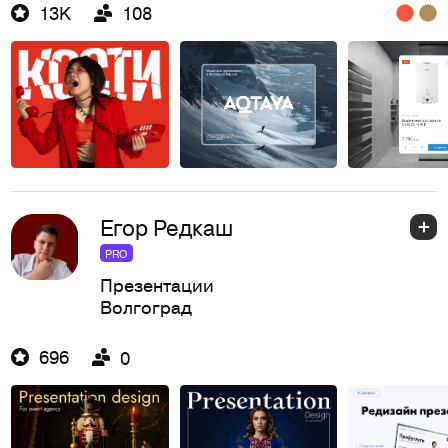
13K
108
Егор Редкаш
PRO
Презентации
Волгоград
696
0