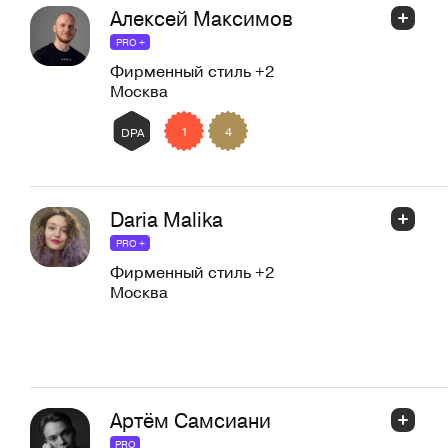
Алексей Максимов
PRO +
Фирменный стиль
+2
Москва
1
4
DPA
Daria Malika
PRO +
Фирменный стиль
+2
Москва
Артём Самсиани
PRO