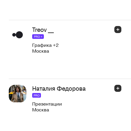
Treov __
PRO +
Графика
+2
Москва
Наталия Федорова
PRO
Презентации
Москва