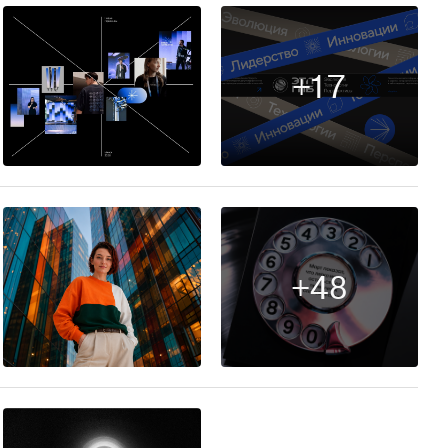
+17
24
+48
21