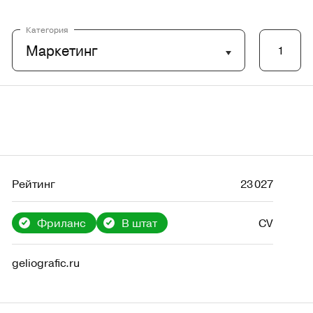
Категория
Маркетинг
1
Рейтинг
23 027
Фриланс
В штат
CV
geliografic.ru