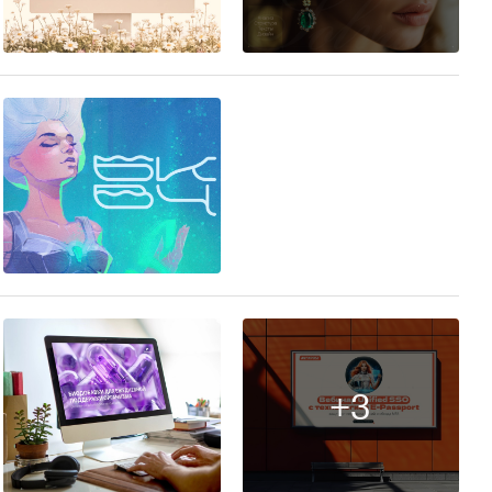
21
94
+3
6