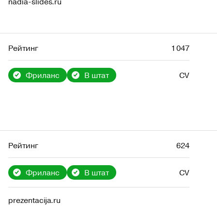
nadia-slides.ru
Рейтинг
1 047
Фриланс
В штат
CV
Рейтинг
624
Фриланс
В штат
CV
prezentacija.ru