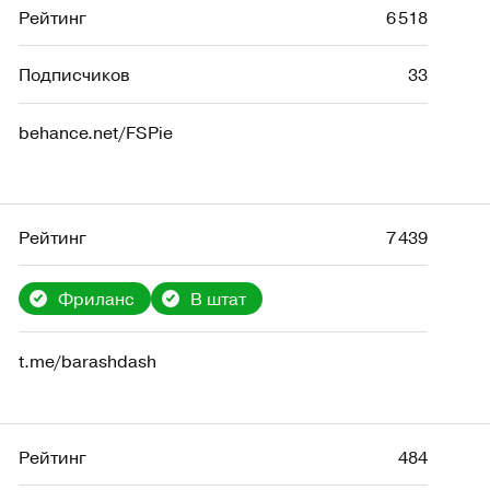
Рейтинг
6 518
Подписчиков
33
behance.net/FSPie
Рейтинг
7 439
Фриланс
В штат
t.me/barashdash
Рейтинг
484