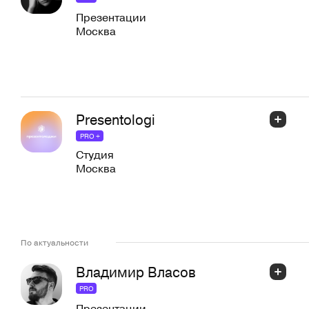
Презентации
Москва
Presentologi
PRO +
Студия
Москва
По актуальности
Владимир Власов
PRO
Презентации