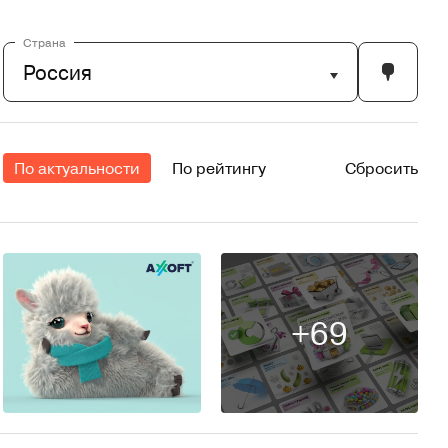
Страна
Россия
По актуальности
По рейтингу
Сбросить
+69
78