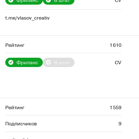
t.me/vlasov_creativ
Рейтинг
1 610
Фриланс
В штат
CV
Рейтинг
1 559
Подписчиков
9