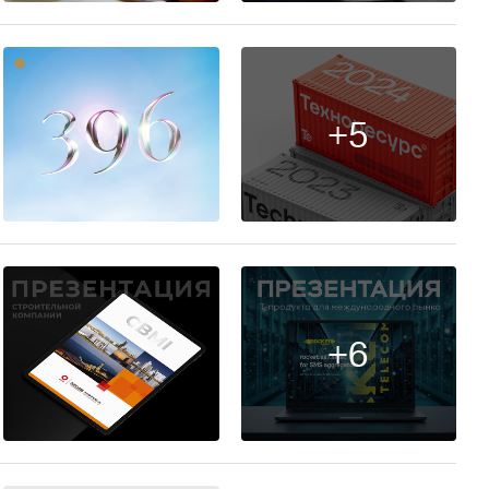
+5
43
+6
2