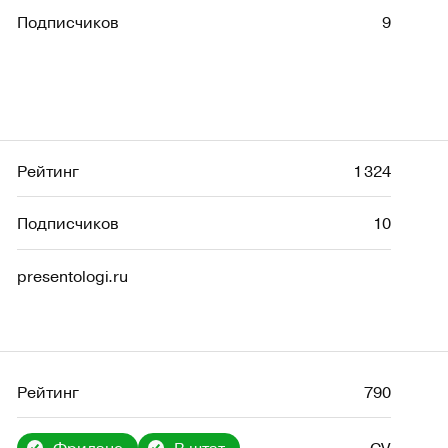
Подписчиков
9
Рейтинг
1 324
Подписчиков
10
presentologi.ru
Рейтинг
790
Фриланс
В штат
CV