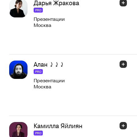
Дарья Жракова
PRO
Презентации
Москва
Алан ⤸⤸⤸
PRO
Презентации
Москва
Камилла Яйлиян
PRO