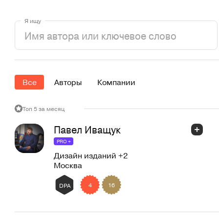
Я ищу
Все
Авторы
Компании
Топ 5 за месяц
Павел Иващук
PRO +
Дизайн изданий
+2
Москва
4
16
DPA