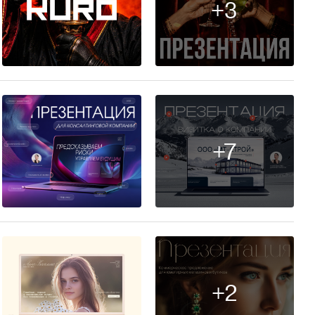
+3
9
+7
19
+2