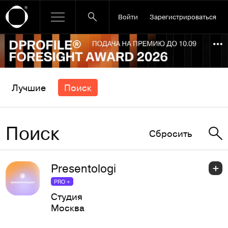
Войти
Зарегистрироваться
Ссылка баннера
По
Лучшие
Поиск
Поиск
Сбросить
Presentologi
PRO +
Студия
Москва