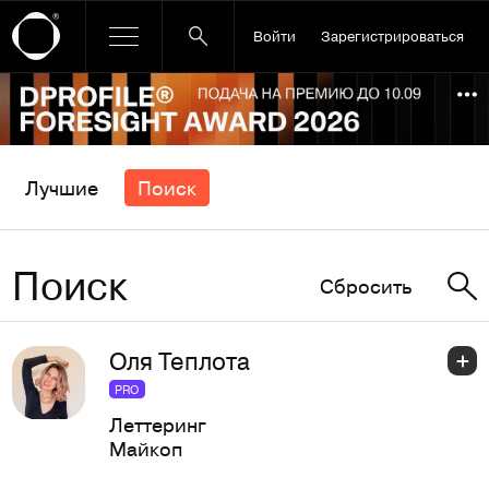
Войти
Зарегистрироваться
Ссылка баннера
По
Лучшие
Поиск
Поиск
Сбросить
Оля Теплота
PRO
Леттеринг
Майкоп