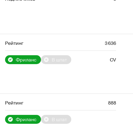
Рейтинг
3 636
Фриланс
В штат
CV
Рейтинг
888
Фриланс
В штат