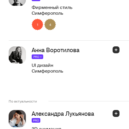
Фирменный стиль
Симферополь
1
4
Анна Воротилова
PRO +
UI дизайн
Симферополь
По актуальности
Александра Лукьянова
PRO
3D анимация