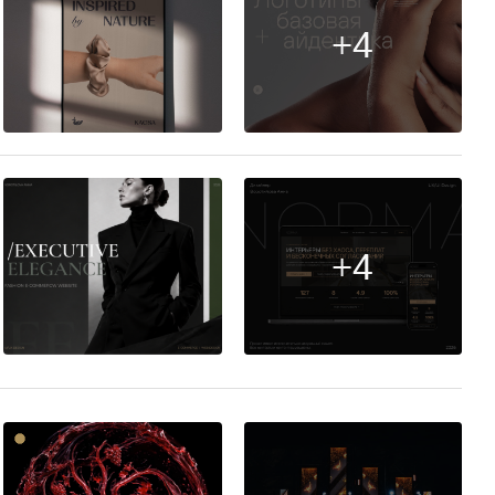
+4
21
+4
7