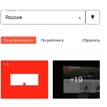
Страна
Россия
По актуальности
По рейтингу
Сбросить
+19
308