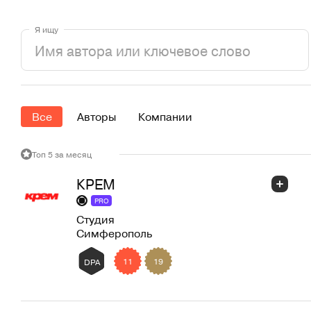
Я ищу
Все
Авторы
Компании
Топ 5 за месяц
КРЕМ
PRO
Студия
Симферополь
11
19
DPA