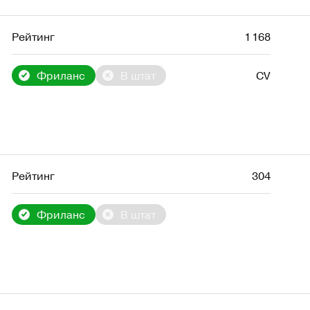
Рейтинг
1 168
Фриланс
В штат
CV
Рейтинг
304
Фриланс
В штат