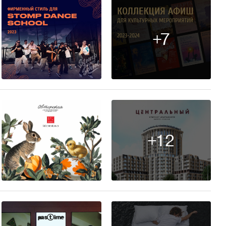
+7
12
+12
12