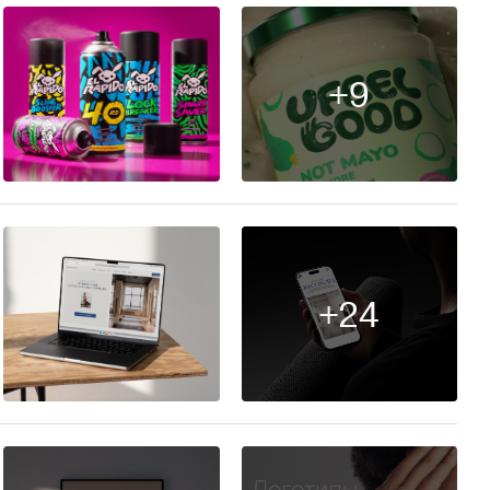
+9
93
+24
47