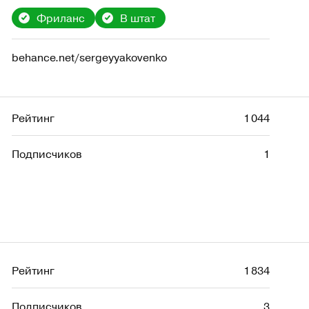
Фриланс
В штат
behance.net/sergeyyakovenko
Рейтинг
1 044
Подписчиков
1
Рейтинг
1 834
Подписчиков
3