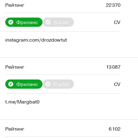
Рейтинг
22 370
Фриланс
В штат
CV
instagram.com/drozdowtut
Рейтинг
13 087
Фриланс
В штат
CV
t.me/Margbat0
Рейтинг
6 102