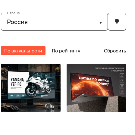
Страна
Россия
По актуальности
По рейтингу
Сбросить
5
8