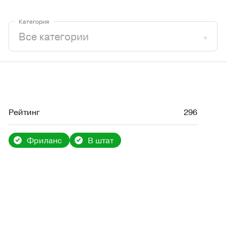
Категория
Рейтинг
296
Фриланс
В штат