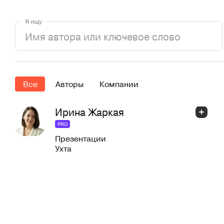
Я ищу
Все
Авторы
Компании
Ирина Жаркая
PRO
Презентации
Ухта