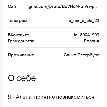
Сайт
figma.com/proto/BdVNuAFpfVrwjHFEQrQV8A/%D0%BF%D0%BE%D1%82%D1%80%D1%84%D0%BE%D0%BB%D0%B8%D0%BE
Телеграм
a_mir_a_cle_22
ВКонтакте
id180041999
Гражданство
Россия
Проживание
Санкт-Петербург
О себе
Я - Алёна, приятно познакомиться.