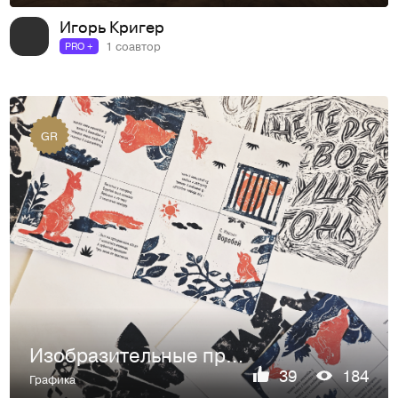
Игорь Кригер
1 соавтор
PRO +
GR
Изобразительные практики в графическом дизайне
39
184
Графика