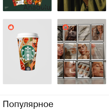
Vanya Kasimov
Vanya Kasimov
21
22
Vanya Kasimov
Леонид Васильев
16
10
Популярное