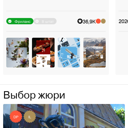
202
36,9K
Фриланс
В штат
Выбор жюри
DP
IL