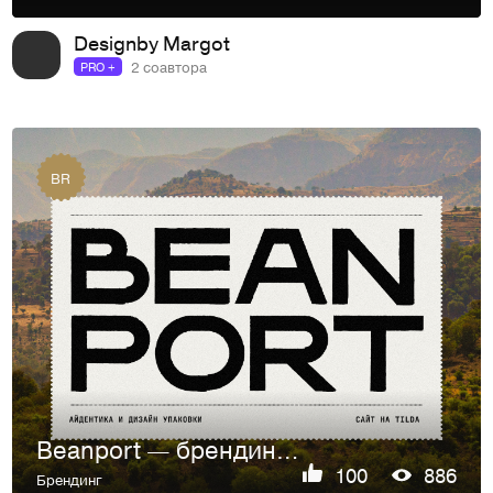
Designby Margot
2 соавтора
PRO +
BR
Beanport — брендинг для импортера кофе из Эфиопии
100
886
Брендинг