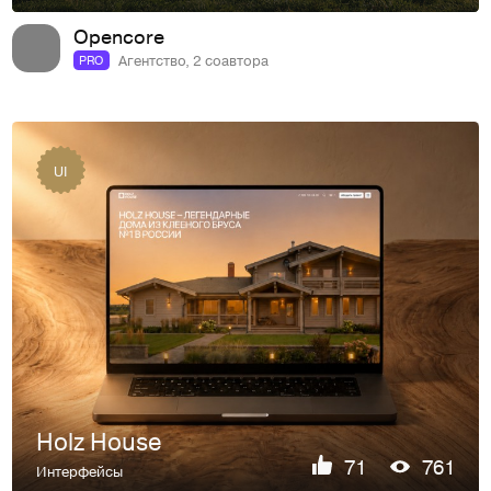
Opencore
Агентство, 2 соавтора
PRO
UI
Holz House
71
761
Интерфейсы