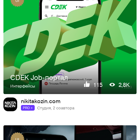
CDEK Job-портал
115
2,8K
Интерфейсы
nikitakozin.com
Студия, 2 соавтора
PRO +
UI