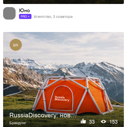
Юно
Агентство, 3 соавтора
PRO +
BR
RussiaDiscovery: новый взгляд на мир подлинных открытий
33
153
Брендинг