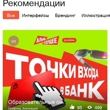
Рекомендации
Все
Интерфейсы
Брендинг
Иллюстраци
GR
Образовательные онлайн-практики Альфа-Будущего // «Управлен…
95
499
Графика
,
Анимация