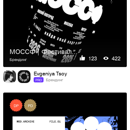
MOCCФ | Фестиваль уличной фотографии
123
422
Брендинг
Evgeniya Tsoy
Брендинг
PRO
DP
PD