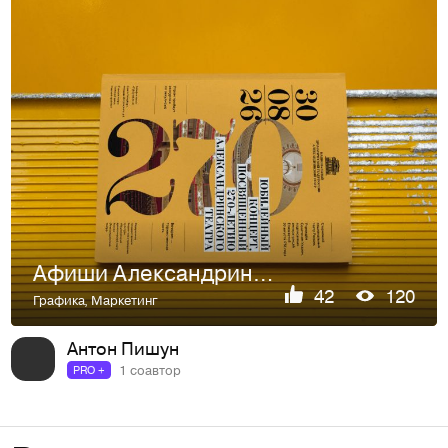
Афиши Александринского театра
42
120
Графика
,
Маркетинг
Антон Пишун
1 соавтор
PRO +