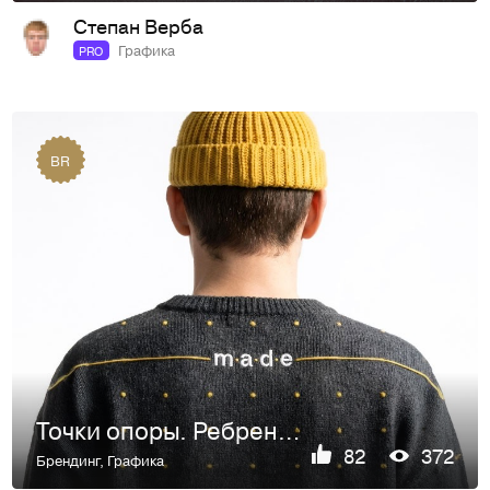
Степан Верба
Графика
PRO
BR
Точки опоры. Ребрендинг экспедиторской компании GT Logistics
82
372
Брендинг
,
Графика