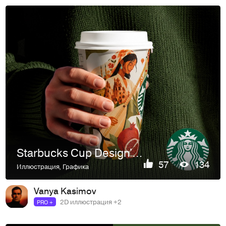
Starbucks Cup Design'26
57
134
Иллюстрация
,
Графика
Vanya Kasimov
2D иллюстрация +2
PRO +