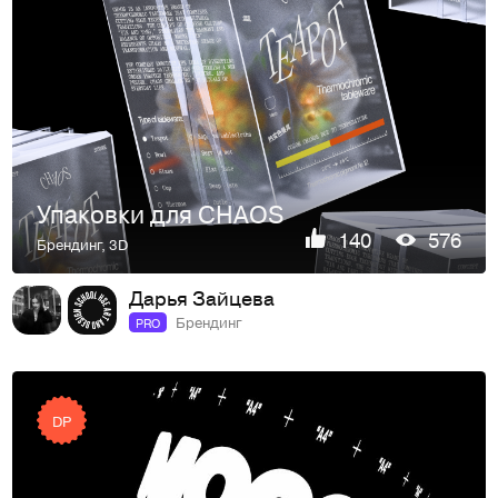
Упаковки для CHAOS
140
576
Брендинг
,
3D
Дарья Зайцева
Брендинг
PRO
DP