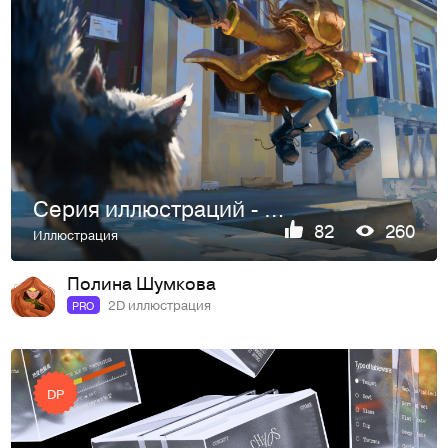
Серия иллюстраций - Дикая
82
260
Иллюстрация
Полина Шумкова
2D иллюстрация
PRO
DP