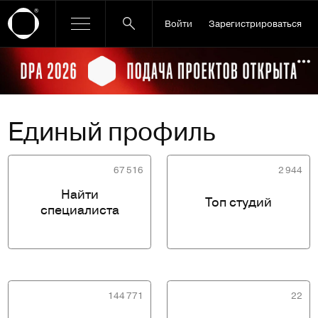
Войти
Зарегистрироваться
Ссылка баннера
По
Единый профиль
67 516
2 944
Найти
Топ студий
специалиста
144 771
22