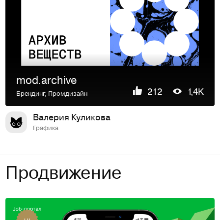
mod.archive
212
1,4K
Брендинг
,
Промдизайн
Валерия Куликова
Графика
Продвижение
UI