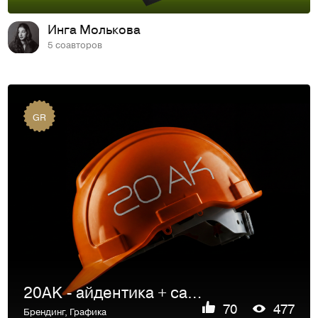
Инга Молькова
5 соавторов
GR
20AK - айдентика + сайт | строительная фирма
70
477
Брендинг
,
Графика