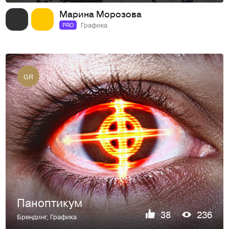
Марина Морозова
Графика
PRO
GR
Паноптикум
38
236
Брендинг
,
Графика