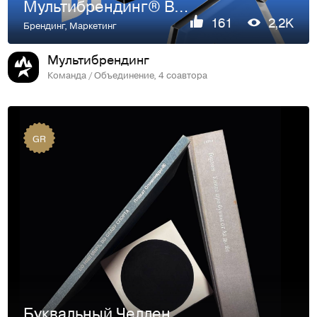
Мультибрендинг® Вторая Смена
161
2,2K
Брендинг
,
Маркетинг
Мультибрендинг
Команда / Объединение, 4 соавтора
GR
Буквальный Челлендж 2025