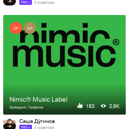
3 соавтора
PRO +
DP
BR
Nimic® Music Label
183
2,6K
Брендинг
,
Графика
Саша Ду́гинов
2 соавтора
PRO +