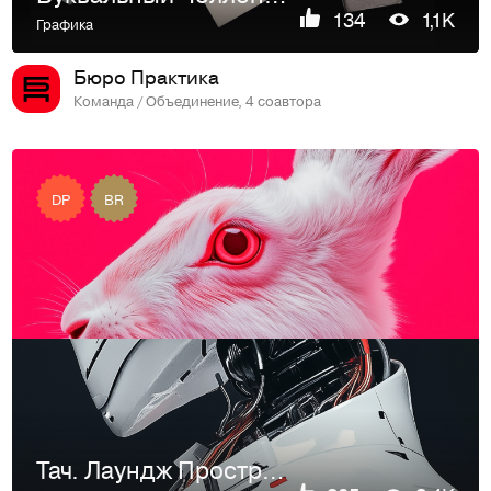
134
1,1K
Графика
Бюро Практика
Команда / Объединение, 4 соавтора
DP
BR
Тач. Лаундж Пространство