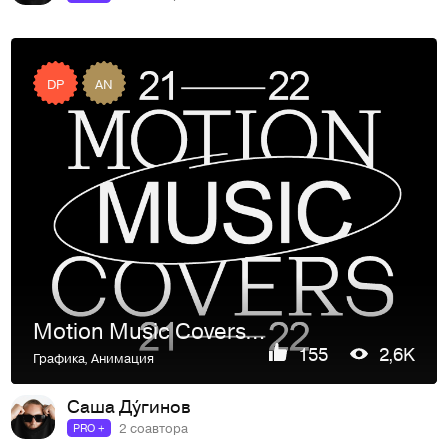
DP
AN
Motion Music Covers. 21–22
155
2,6K
Графика
,
Анимация
Саша Ду́гинов
2 соавтора
PRO +