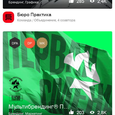
285
2,4K
Брендинг
,
Графика
Бюро Практика
Команда / Объединение, 4 соавтора
DP
MK
DPA
Мультибрендинг® Первая Смена
203
2,8K
Брендинг
,
Маркетинг