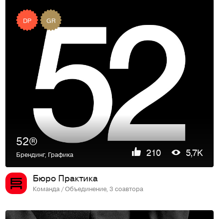
DP
GR
52®
210
5,7K
Брендинг
,
Графика
Бюро Практика
Команда / Объединение, 3 соавтора