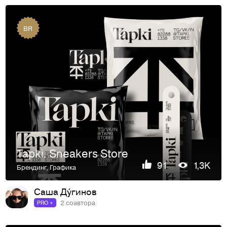
BR
Tapki. Sneakers Store
91
1,3K
Брендинг
,
Графика
Саша Ду́гинов
2 соавтора
PRO +