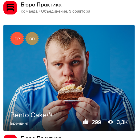
Бюро Практика
Команда / Объединение, 3 соавтора
DP
BR
Bento Cake®
299
3,3K
Брендинг
Бюро Практика