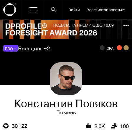
Войти
Зарегистрироваться
Ссылка баннера
По
Брендинг +2
DPA
PRO +
Константин Поляков
Тюмень
30 122
2,6K
100