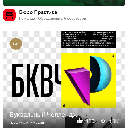
Бюро Практика
Команда / Объединение, 5 соавторов
GR
Буквальный Челлендж
135
1,8K
Графика
,
Анимация