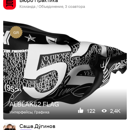
Команда / Объединение, 3 соавтора
GR
ALBLAK52 FLAG
122
2,4K
Интерфейсы
,
Графика
Саша Ду́гинов