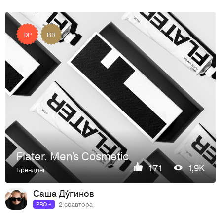
DP
BR
Flater. Men's Cosmetic
171
1,9K
Брендинг
Саша Ду́гинов
2 соавтора
PRO +