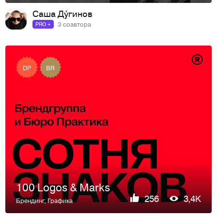
Саша Ду́гинов
3 соавтора
PRO +
DP
BR
100 Logos & Marks
256
3,4K
Брендинг
,
Графика