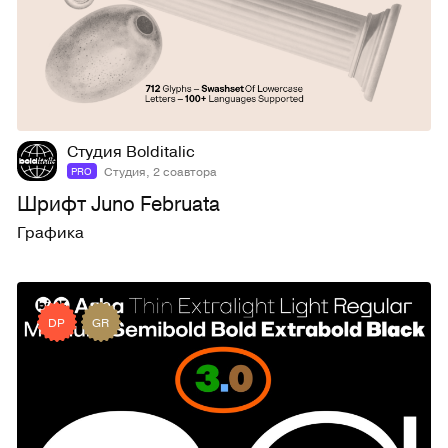
126
900
Студия Bolditalic
Студия, 2 соавтора
PRO
Шрифт Juno Februata
Графика
DP
GR