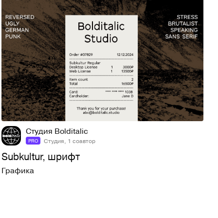
62
839
Студия Bolditalic
Студия, 1 соавтор
PRO
Subkultur, шрифт
Графика