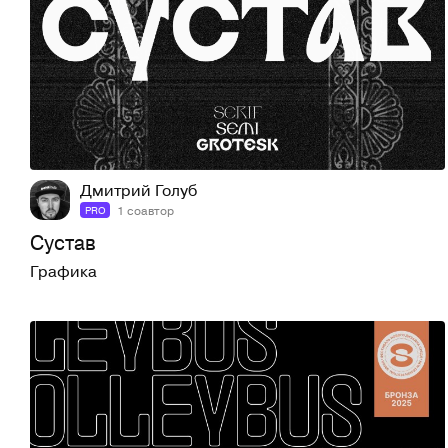
80
634
Дмитрий Голуб
1 соавтор
PRO
Сустав
Графика