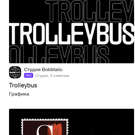
24
460
Студия Bolditalic
Студия, 2 соавтора
PRO
Trolleybus
Графика