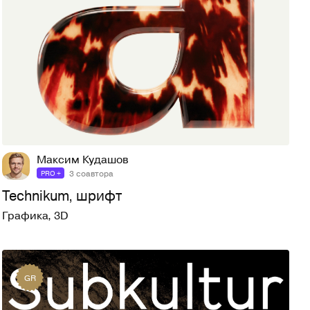
118
1,1K
Максим Кудашов
3 соавтора
PRO +
Technikum, шрифт
Графика
,
3D
GR