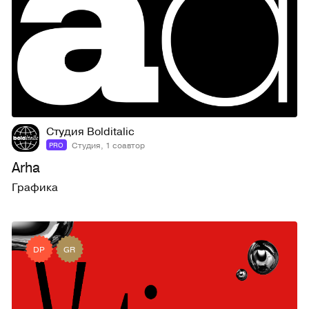
142
1,3K
Студия Bolditalic
Студия, 1 соавтор
PRO
Arha
Графика
DP
GR