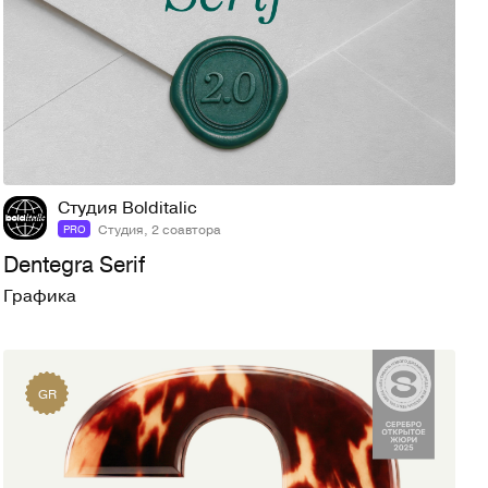
70
633
Студия Bolditalic
Студия, 2 соавтора
PRO
Dentegra Serif
Графика
GR