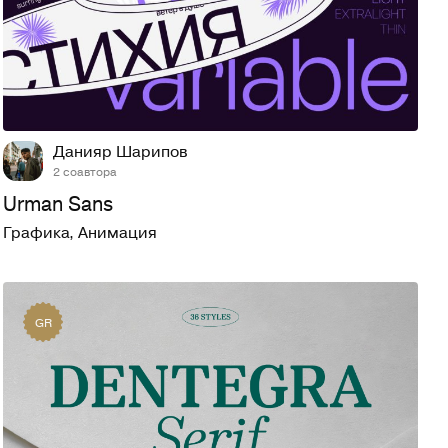
108
800
Данияр Шарипов
2 соавтора
Urman Sans
Графика
,
Анимация
GR