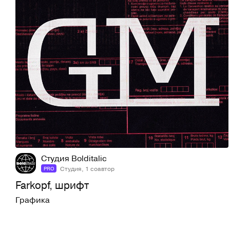
15
451
Студия Bolditalic
Студия, 1 соавтор
PRO
Farkopf, шрифт
Графика