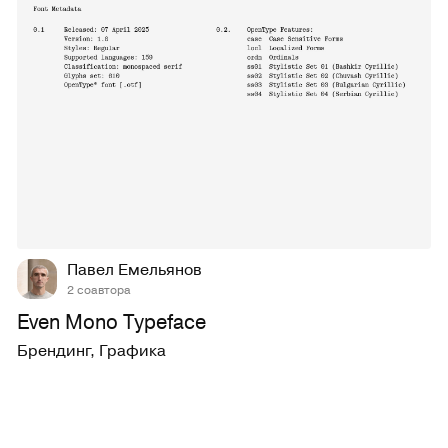
269
4,3K
Павел Емельянов
2 соавтора
Even Mono Typeface
Брендинг
,
Графика