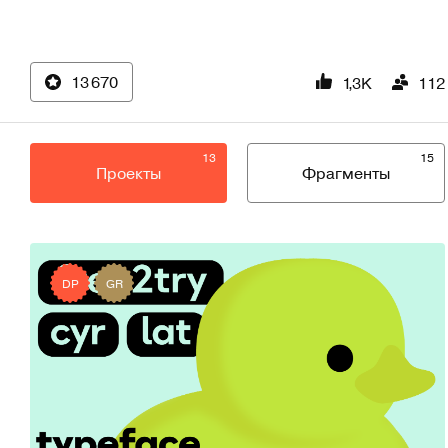
13 670
1,3K
112
13
15
Проекты
Фрагменты
DP
GR