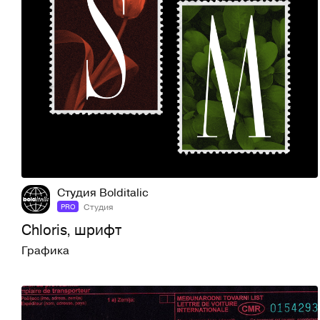
24
523
Студия Bolditalic
Студия
PRO
Chloris, шрифт
Графика