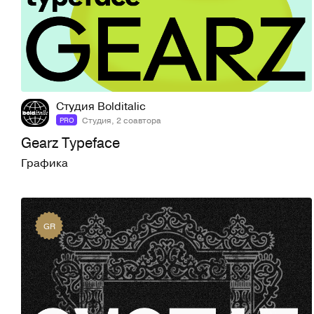
120
777
Студия Bolditalic
Студия, 2 соавтора
PRO
Gearz Typeface
Графика
GR