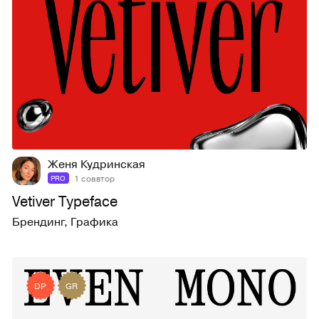
182
1,6K
Женя Кудринская
1 соавтор
PRO
Vetiver Typeface
Брендинг
,
Графика
DP
GR