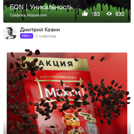
EON | Уникальность на репите
183
930
Графика
,
Маркетинг
Дмитрий Козин
2 соавтора
PRO +