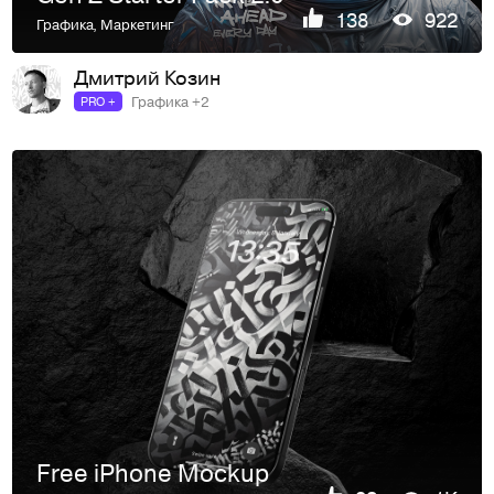
138
922
Графика
,
Маркетинг
Дмитрий Козин
Графика +2
PRO +
Free iPhone Mockup