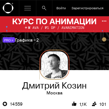
Войти
Зарегистрироваться
Ссылка баннера
По
Графика +2
PRO +
Дмитрий Козин
Москва
14 559
1,1K
101