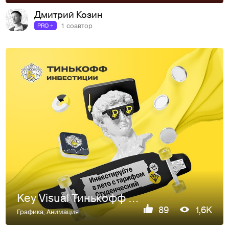
Дмитрий Козин
1 соавтор
PRO +
Key Visual Тинькофф Инвестиции
89
1,6K
Графика
,
Анимация