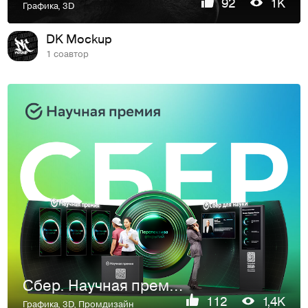
92
1K
Графика
,
3D
DK Mockup
1 соавтор
Сбер. Научная премия.
112
1,4K
Графика
,
3D
,
Промдизайн