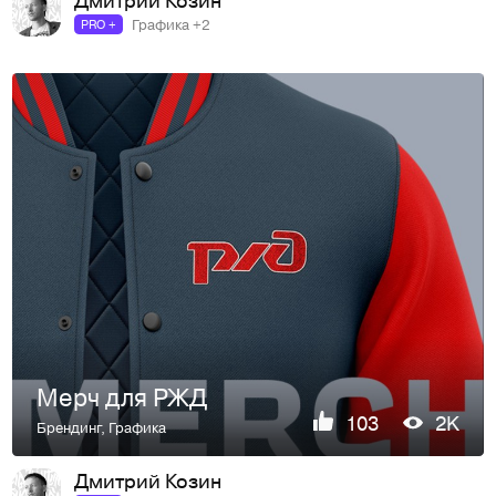
Графика +2
PRO +
Мерч для РЖД
103
2K
Брендинг
,
Графика
Дмитрий Козин