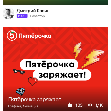
Дмитрий Козин
1 соавтор
PRO +
Пятёрочка заряжает
103
1,1K
Графика
,
Анимация