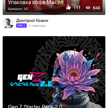
Упаковка кофе Maxim
111
649
Брендинг
,
3D
Дмитрий Козин
2 соавтора
PRO +
Gen Z Starter Pack 2.0