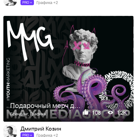
Графика +2
PRO +
Подарочный мерч для клиентов MMG
108
1,2K
Брендинг
,
Графика
Дмитрий Козин
Графика +2
PRO +