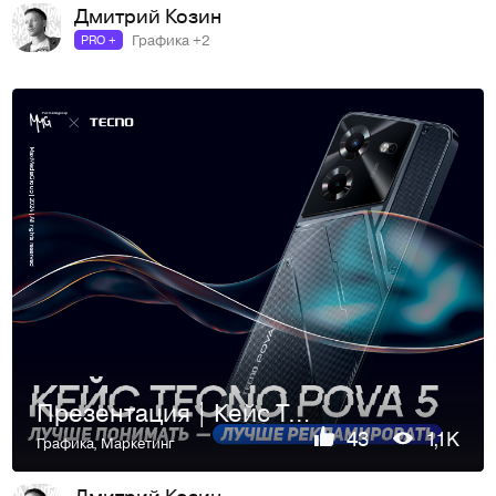
Дмитрий Козин
Графика +2
PRO +
Презентация | Кейс Tecno
43
1,1K
Графика
,
Маркетинг
Дмитрий Козин