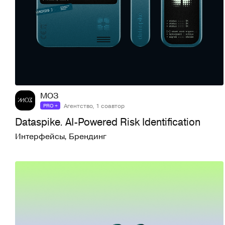
84
592
МОЗ
Агентство, 1 соавтор
PRO +
Dataspike. AI-Powered Risk Identification
Интерфейсы
,
Брендинг