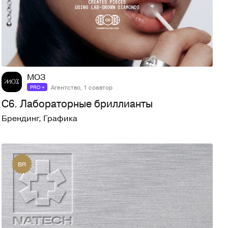
230
1,9K
МОЗ
Агентство, 1 соавтор
PRO +
C6. Лабораторные бриллианты
Брендинг
,
Графика
BR