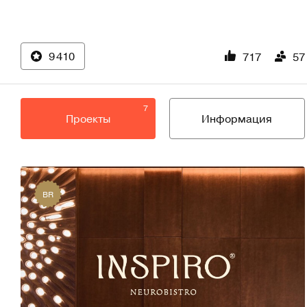
9 410
717
57
7
Проекты
Информация
BR