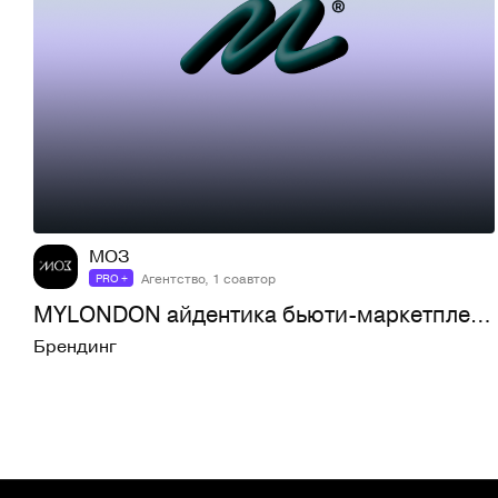
31
468
МОЗ
Агентство, 1 соавтор
PRO +
MYLONDON айдентика бьюти-маркетплейса
Брендинг