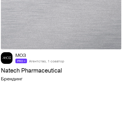
52
480
МОЗ
Агентство, 1 соавтор
PRO +
Natech Pharmaceutical
Брендинг