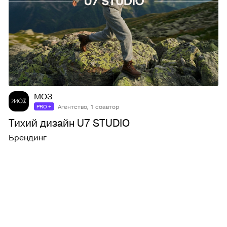
167
1,4K
МОЗ
Агентство, 1 соавтор
PRO +
Тихий дизайн U7 STUDIO
Брендинг