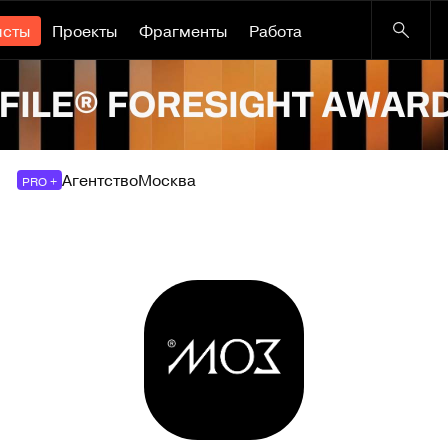
исты
Проекты
Фрагменты
Работа
Агентство
Москва
PRO +