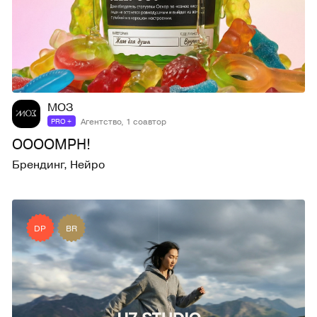
92
514
МОЗ
Агентство, 1 соавтор
PRO +
OOOOMPH!
Брендинг
,
Нейро
DP
BR