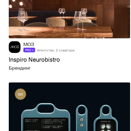
61
353
МОЗ
Агентство, 2 соавтора
PRO +
Inspiro Neurobistro
Брендинг
BR