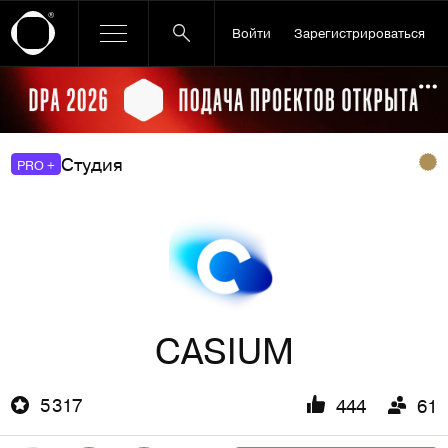
Войти
Зарегистрироваться
Ссылка баннера
По
Студия
PRO +
CASIUM
5 317
444
61