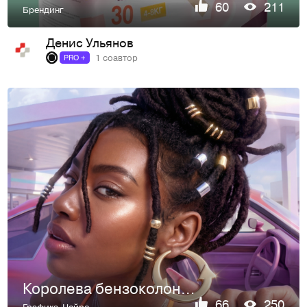
60
211
Брендинг
Денис Ульянов
1 соавтор
PRO +
Королева бензоколонки. Ai рекламный визуал.
66
250
Графика
,
Нейро