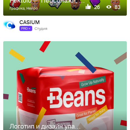
Pektolo — Персонажи, карточки и UI иконки игрового интерфей…
26
83
Графика
,
Нейро
CASIUM
Студия
PRO +
Логотип и дизайн упаковки Beans