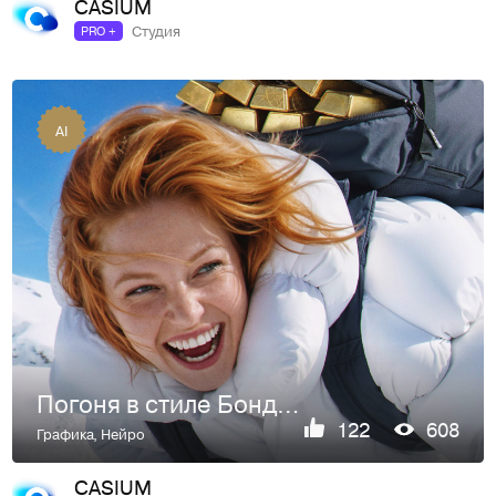
CASIUM
Студия
PRO +
AI
Погоня в стиле Бонда. Рекламный Ai визуал
122
608
Графика
,
Нейро
CASIUM