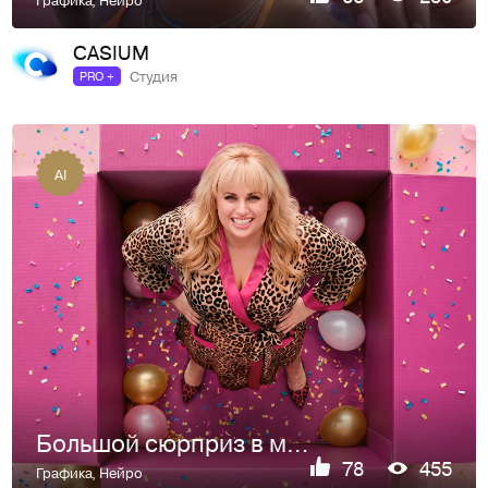
CASIUM
Студия
PRO +
AI
Большой сюрприз в маленькой комнате. Рекламный Ai визуал
78
455
Графика
,
Нейро