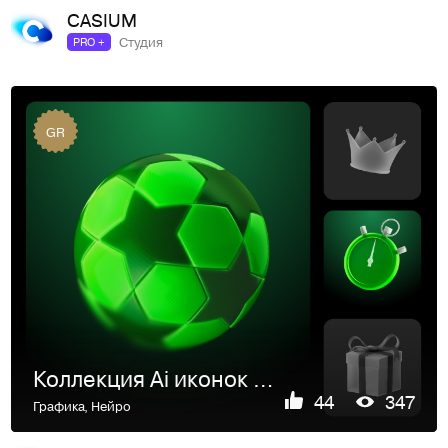
CASIUM
Студия
PRO +
GR
Коллекция Ai иконок — Green Sport
44
347
Графика
,
Нейро