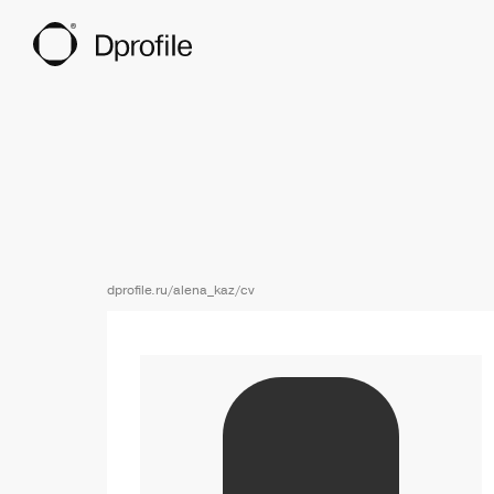
dprofile.ru/alena_kaz/cv
Ссылка на профиль пользователя Алена 