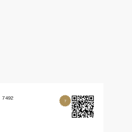
7 492
7