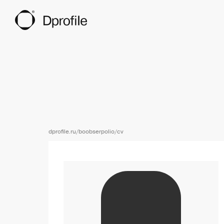
dprofile.ru/boobserpolio/cv
Ссылка на профиль пользователя Влади