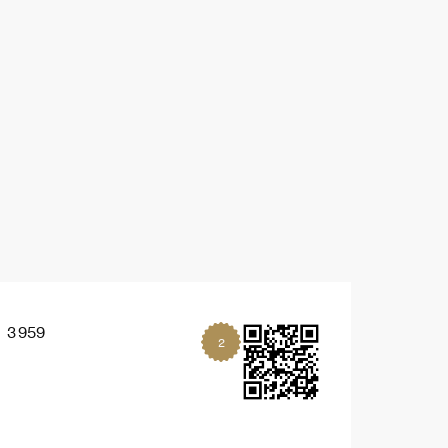
3 959
2