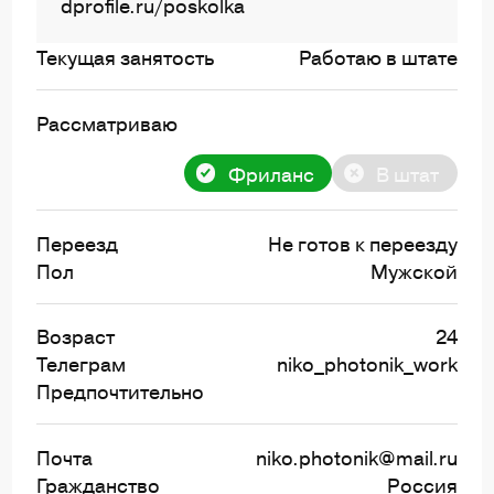
dprofile.ru/poskolka
Текущая занятость
Работаю в штате
Рассматриваю
Фриланс
В штат
Переезд
Не готов к переезду
Пол
Мужской
Возраст
24
Телеграм
niko_photonik_work
Предпочтительно
Почта
niko.photonik@mail.ru
Гражданство
Россия