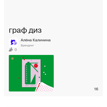
граф диз
Алёна Калинина
Брендинг
0
16