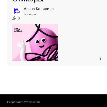
Алёна Калинина
Брендинг
0
3
Разработка
Wemakefab
.