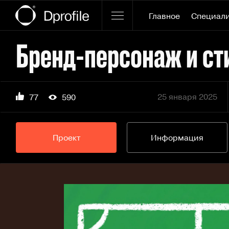
Главное
Специал
25 января 2025
77
590
Проект
Информация