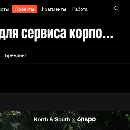
исты
Проекты
Фрагменты
Работа
KARAVAN | айдентика для сервиса корпоративных подарков
Брендинг