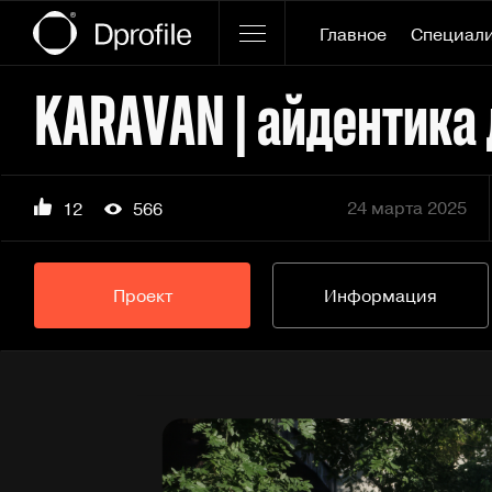
Главное
Специал
24 марта 2025
12
566
Проект
Информация