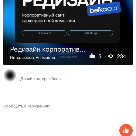
Редизайн корпоративного сайта BelkaCar
3
234
Интерфейсы
,
Анимация
Алина Степаненко
Дизайн интерфейсов
Сообщить о нарушениях