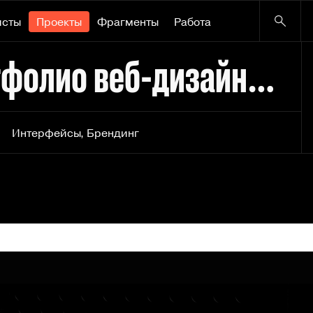
исты
Проекты
Фрагменты
Работа
Роман Салахов - Портфолио веб-дизайнера (Taptop))
Интерфейсы
,
Брендинг