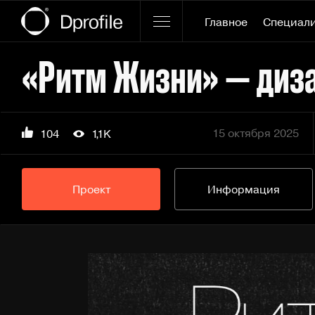
Главное
Специал
«Ритм Жизни» — диза
15 октября 2025
104
1,1K
Проект
Информация