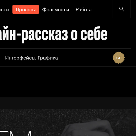
исты
Проекты
Фрагменты
Работа
йн-рассказ о себе
Интерфейсы
,
Графика
GR