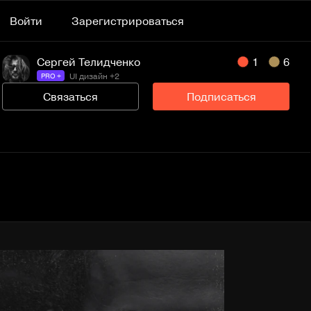
Войти
Зарегистрироваться
Сергей Телидченко
1
6
UI дизайн +2
PRO +
Связаться
Подписаться