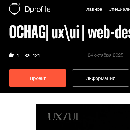
Главное
Специал
OCHAG| ux\ui | web-de
24 октября 2025
1
121
Проект
Информация