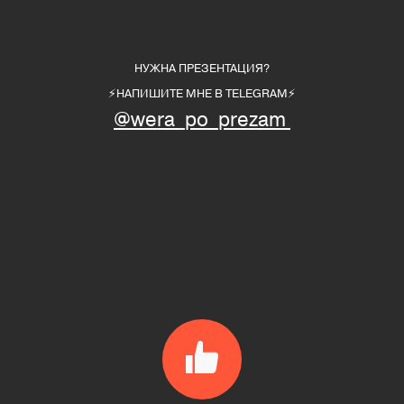
НУЖНА ПРЕЗЕНТАЦИЯ?
⚡️НАПИШИТЕ МНЕ В TELEGRAM⚡️
@wera_po_prezam