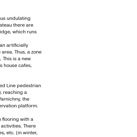
ous undulating
lateau there are
ridge, which runs
n artificially
e area. Thus, a zone
. This is a new
ns house cafes,
Red Line pedestrian
y, reaching a
Varnichny, the
ervation platform.
 flooring with a
activities. There
, etc. (in winter,