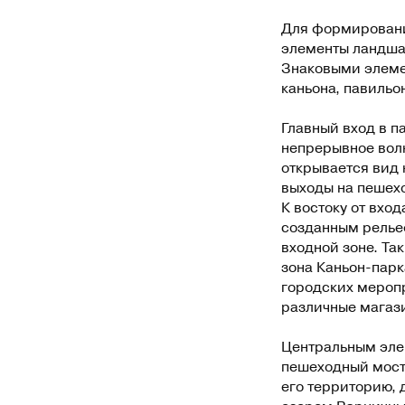
Для формировани
элементы ландша
Знаковыми элемен
каньона, павильо
Главный вход в п
непрерывное вол
открывается вид 
выходы на пешехо
К востоку от вхо
созданным релье
входной зоне. Та
зона Каньон-парк
городских меропр
различные магаз
Центральным эле
пешеходный мост 
его территорию, 