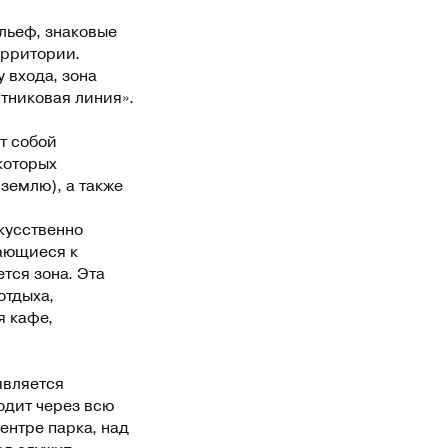
льеф, знаковые
ерритории.
 входа, зона
стниковая линия».
т собой
которых
 землю), а также
кусственно
ающиеся к
тся зона. Эта
отдыха,
я кафе,
является
одит через всю
ентре парка, над