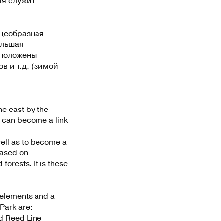
ая служит
ьцеобразная
ольшая
сположены
в и т.д. (зимой
he east by the
it can become a link
well as to become a
based on
orests. It is these
 elements and a
 Park are:
nd Reed Line