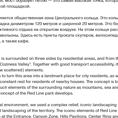
, мост образует петлю — это самая высокая точка, котор
вой площадкой.
яется общественная зона Центрального кольца. Это кол
адка диаметром 120 метров и шириной 20 метров. Это б
ктивного отдыха на открытом воздухе. На этом кольце ра
вильоны. Здесь есть пункты проката скутеров, велосипедо
 а также кафе.
 is surrounded on three sides by residential areas, and from t
Coziness Valley”. Together with good transport accessibility, 
w scattered) elements.
to turn this area into a landmark place for city residents, as 
 constant rest for residents of nearby houses. The concept is 
such elements of the surrounding nature as mountains, sea and f
concept of the Red Line park develops.
al environment, we used a complex relief, iconic landscaping
 landscaping of the territory. The iconic elements of Red Line
at the Entrance, Canyon Zone, Hills Pavilions, Center Ring a