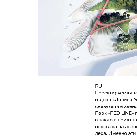
RU
Проектируемая те
отдыха «Долина У
связующим звено
Парк «RED LINE» 
а также в приятн
основана на ассо
леса. Именно эти