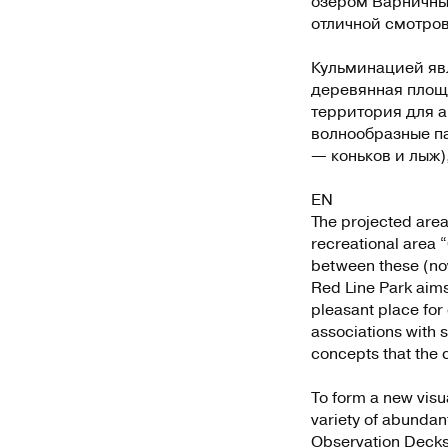
озером Варничный
отличной смотро
Кульминацией явл
деревянная площ
территория для а
волнообразные па
— коньков и лыж),
EN
The projected area
recreational area “
between these (no
Red Line Park aims 
pleasant place for
associations with 
concepts that the 
To form a new visu
variety of abundant
Observation Decks 