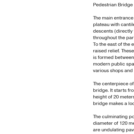
Pedestrian Bridge
The main entrance 
plateau with canti
descents (directly 
throughout the par
To the east of the 
raised relief. Thes
is formed between t
modern public space
various shops and 
The centerpiece of
bridge. It starts f
height of 20 meters
bridge makes a loop
The culminating poi
diameter of 120 met
are undulating pavi