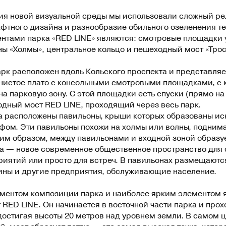
я новой визуальной среды мы использовали сложный ре
фтного дизайна и разнообразие обильного озеленения т
тами парка «RED LINE» являются: смотровые площадки у
ны «Холмы», центральное кольцо и пешеходный мост «Тро
арк расположен вдоль Кольского проспекта и представляе
нистое плато с консольными смотровыми площадками, с 
на парковую зону. С этой площадки есть спуски (прямо на
дный мост RED LINE, проходящий через весь парк.
да расположены павильоны, крыши которых образованы ис
фом. Эти павильоны похожи на холмы или волны, подним
ким образом, между павильонами и входной зоной образуе
а — новое современное общественное пространство для 
иятий или просто для встреч. В павильонах размещаютс
ины и другие предприятия, обслуживающие население.
ментом композиции парка и наиболее ярким элементом 
RED LINE. Он начинается в восточной части парка и прох
достигая высоты 20 метров над уровнем земли. В самом ц