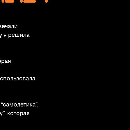
вечали
у я решила
орая
я
использовала
“самолетика”,
”, которая