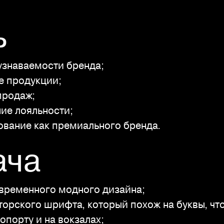
ь
узнаваемости бренда;
е продукции;
продаж;
ие лояльности;
ование как премиального бренда.
ача
овременного модного дизайна;
торского шрифта, который похож на буквы, чт
ропорту и на вокзалах;