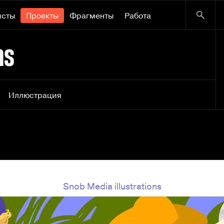
исты
Проекты
Фрагменты
Работа
ns
Иллюстрация
Snob Media illustrations