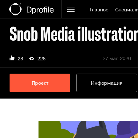
Главное
Специал
Snob Media illustratio
27 мая 2026
28
228
Проект
Информация