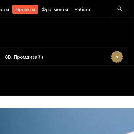
исты
Проекты
Фрагменты
Работа
3D
,
Промдизайн
PD