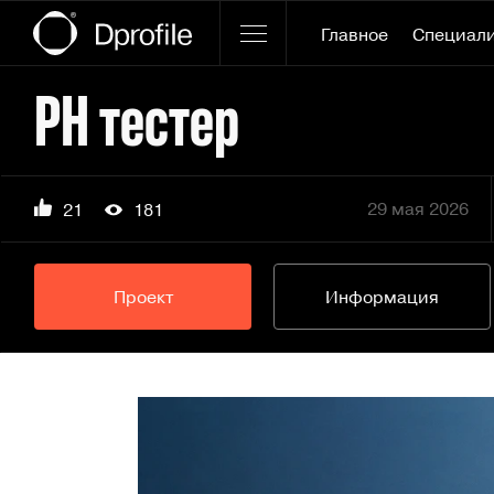
Главное
Специал
PH тестер
29 мая 2026
21
181
Проект
Информация