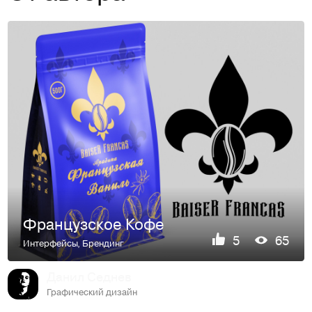
Французское Кофе
5
65
Интерфейсы
,
Брендинг
Данил Седнев
Графический дизайн